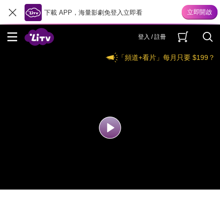
下載 APP，海量影劇免登入立即看
登入 / 註冊
「頻道+看片」每月只要 $199？