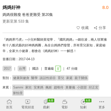
媽媽好神
8.0
媽媽很難瘦 爸爸更難受 第20集
更新至第 533 集
收藏
分享
『媽媽界巧虎』─小兒科醫師黃瑽寧，『國民媽媽』─鍾欣凌，兩人領軍擁
有十八般武藝的好神媽媽團，為全台媽媽們發聲，所有育兒新知，家庭秘
辛，全家大小健康，都會在《媽媽好神》一一解惑！
首播日期：2017-04-13
2017
台灣
國語
普遍級
47 分鐘
類別：
健康與健身
醫學
談話性節目
育兒
家庭
親子關係
來賓：
Sammi
家欣
安東媽
佩姬
趙唯伶
黃馨儀
小甜甜
邱正宏
劉怡里
主持：
黃瑽寧
鍾欣凌
首頁
電視頻道
戲劇
電影
短劇
更多