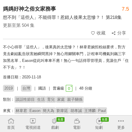
媽媽好神之俗女家務事
7.5
想不到「這些人」不能得罪！惹錯人後果太悲慘？！ 第218集
更新至第 504 集
收藏
分享
不小心得罪「這些人」，後果真的太悲慘？！林韋君婉拒粉絲要求，對方
竟去劇組亂告狀害她瞬間黑掉？無心用腳關車門，計程車司機氣到飆三字
加黑名單，Eason從此叫車車不應！無心一句話得罪管理員，竟讓住戶「住
不下去」？！
首播日期：2020-11-18
2019
台灣
國語
普遍級
48 分鐘
類別：
談話性節目
生活
育兒
家庭
親子關係
來賓：
林韋君
Eason
簡大為
劉韋廷
胡孝誠
王博麟
Paul
主持：
佩甄
季芹
首頁
電視頻道
戲劇
電影
短劇
更多