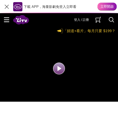
下載 APP，海量影劇免登入立即看
登入 / 註冊
「頻道+看片」每月只要 $199？