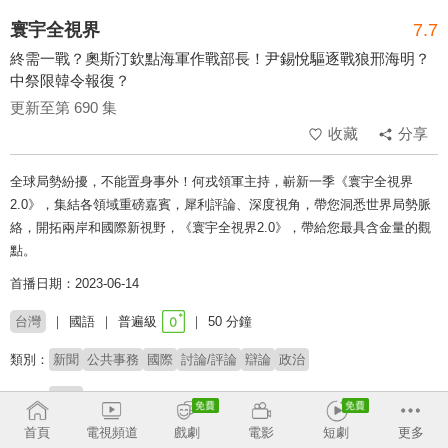
寰宇全視界
7.7
終需一戰？奧斯汀欽點海軍作戰部長！尹錫悅驅逐戰狼邢海明？
中祭限韓令報復？
更新至第 690 集
收藏
分享
全球局勢紛擾，不能置身事外！何戎領軍主持，嶄新一季《寰宇全視界
2.0》，集結各領域重磅嘉賓，犀利評論、深度視角，帶您洞悉世界局勢脈
絡，開拓兩岸和國際新視野，《寰宇全視界2.0》，帶給您最具含金量的觀
點。
首播日期：2023-06-14
台灣
國語
普遍級
50 分鐘
類別：
新聞
公共事務
國際
討論/評論
辯論
政治
主持：
何戎
首頁
電視頻道
戲劇
電影
短劇
更多
收回