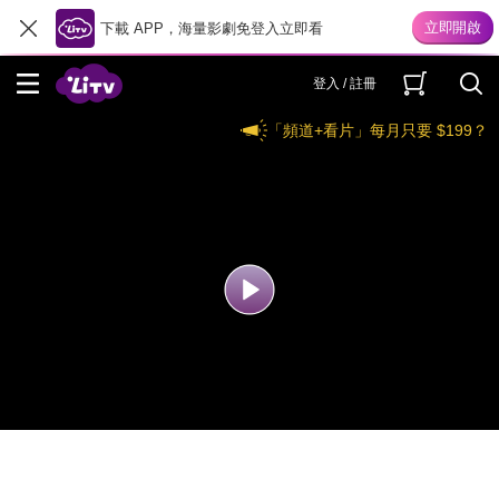
下載 APP，海量影劇免登入立即看
登入 / 註冊
「頻道+看片」每月只要 $199？