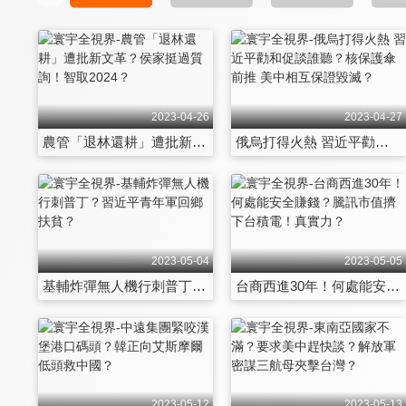
2023-04-26
2023-04-27
農管「退林還耕」遭批新文革？侯家挺過質詢！智取2024？
俄烏打得火熱 習近平勸和促談誰聽？核保護傘前推 美中相互保證毀滅？
2023-05-04
2023-05-05
基輔炸彈無人機行刺普丁？習近平青年軍回鄉扶貧？
台商西進30年！何處能安全賺錢？騰訊市值擠下台積電！真實力？
2023-05-12
2023-05-13