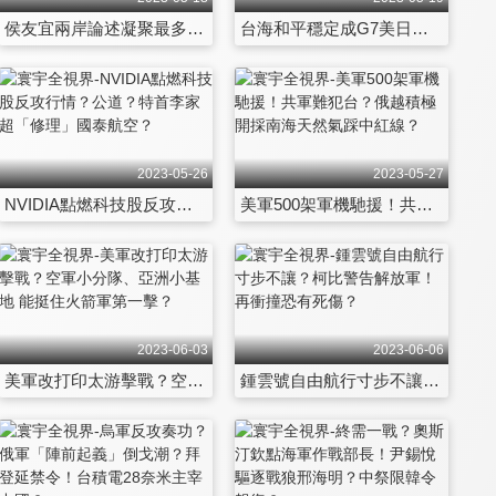
侯友宜兩岸論述凝聚最多共識？G7醞釀新方案全力「護台制中」？
台海和平穩定成G7美日英最大共識？解密中亞峰會！侯友宜著手清理戰場？
2023-05-26
2023-05-27
NVIDIA點燃科技股反攻行情？公道？特首李家超「修理」國泰航空？
美軍500架軍機馳援！共軍難犯台？俄越積極開採南海天然氣踩中紅線？
2023-06-03
2023-06-06
美軍改打印太游擊戰？空軍小分隊、亞洲小基地 能挺住火箭軍第一擊？
鍾雲號自由航行寸步不讓？柯比警告解放軍！再衝撞恐有死傷？