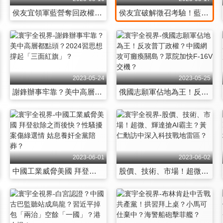
侯友宜領軍藍營奪回政權？廣島G7正視台海安全危機？
侯友宜破解徵召考驗！藍營定紛止爭？美軍針刺、反裝甲飛彈保衛民主選舉？
2023-05-24
2023-05-25
謝鋒辦事牢靠？美中高層都點頭？2024習思想撐起「三面紅旗」？
俄國志願軍佔地為王！反攻普丁政權？中國網攻可癱瘓關島？眾院加快F-16V交機？
2023-06-01
2023-06-02
中國工業威脅美國 拜登欲除之而後快？性騷擾案傷綠選情 姑息養奸全黨陪葬？
股價、技術、市場！超微、輝達搶AI霸主？黃仁勳訪中深入科技戰地雷區？