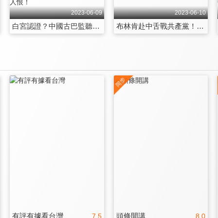
2023-06-09
2023-06-10
白宮認證？中國古巴監聽站成烏龍？習近平掉包「兩治」空餘「一國」？港人恨！
布林肯赴中舌戰共產黨！拱習拜上桌？小馬可仕棄中？海警船砲擊菲艦？
有評有據看台灣
頭條開講
7.5
8.0