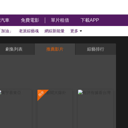
汽車
免費電影
單片租借
下載APP
「加油」
老派綜藝魂
網綜新能量
更多
劇集列表
推薦影片
綜藝排行