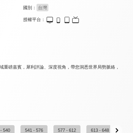
國別：
台灣
授權平台：
夢想街57號 全能事務所
看見新東協
台灣向前行
8.0
7.3
8.2
更新至第 334 集
更新至第 224 集
更新至第 267 集
領域重磅嘉賓，犀利評論、深度視角，帶您洞悉世界局勢脈絡，
台灣最前線
新聞觀測站
鉅亨BreakingNews
8.2
8.3
8.4
更新至第 333 集
更新至第 53 集
更新至第 11 集
 - 540
541 - 576
577 - 612
613 - 648
649 