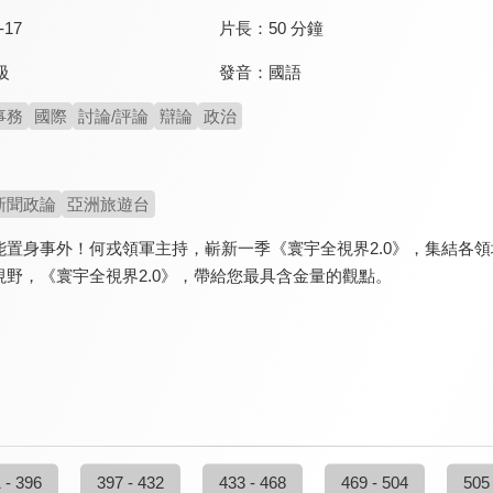
-17
片長：
50 分鐘
發音：
國語
級
事務
國際
討論/評論
辯論
政治
新聞政論
亞洲旅遊台
能置身事外！何戎領軍主持，嶄新一季《寰宇全視界2.0》，集結各
野，《寰宇全視界2.0》，帶給您最具含金量的觀點。
 - 396
397 - 432
433 - 468
469 - 504
505