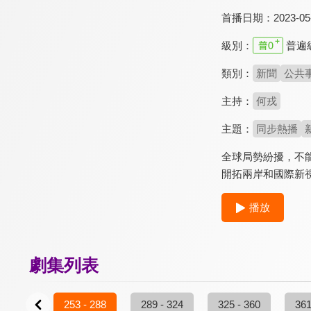
首播日期：
2023-05
級別：
普遍
類別：
新聞
公共
主持：
何戎
主題：
同步熱播
全球局勢紛擾，不
開拓兩岸和國際新視
播放
劇集列表
7 - 252
253 - 288
289 - 324
325 - 360
361