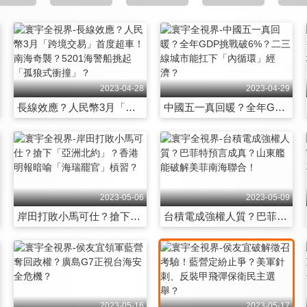
2023-04-28
2023-04-29
長線效應？人民幣3月「跨境交易」首度超車！南海奇襲？5201海警船挑起「孤狼式衝撞」？
中國五一真回暖？全年GDP挑戰破6%？二三線城市能扛下「內循環」經濟？
2023-05-06
2023-05-09
岸田打敗小馬可仕？搶下「亞洲北約」？香港明報暗喻「海瑞罷官」槓習？
台積電成強權人質？巴菲特預言成真？山東艦能破解美菲南海聯合！
2023-05-16
2023-05-17