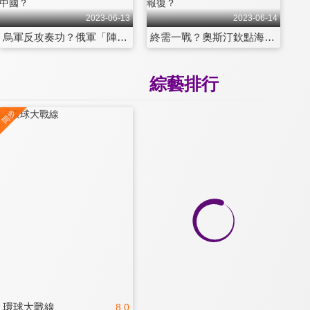
2023-06-13
2023-06-14
烏軍反攻奏功？俄軍「陣前起義」倒戈潮？拜登延禁令！台積電28奈米主宰中國？
終需一戰？奧斯汀欽點海軍作戰部長！尹錫悅驅逐戰狼邢海明？中祭限韓令報復？
綜藝排行
環球大戰線
8.0