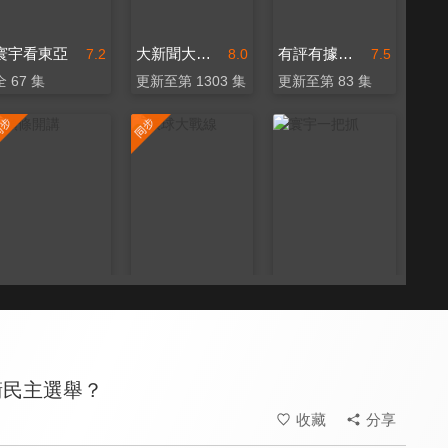
寰宇看東亞
大新聞大爆卦
有評有據看台灣
7.2
8.0
7.5
全 67 集
更新至第 1303 集
更新至第 83 集
頭條開講
環球大戰線
寰宇一把抓
8.0
8.0
8.1
更新至第 1496 集
更新至第 684 集
更新至第 208 集
衛民主選舉？
收藏
分享