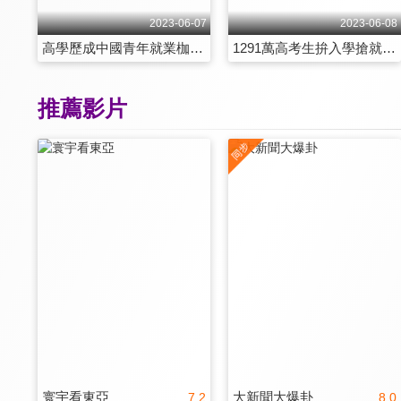
2023-06-07
2023-06-08
高學歷成中國青年就業枷鎖？烏水壩被毀嚴重的還在後頭？
1291萬高考生拚入學搶就業！習語錄寫作文能解美中困局？
推薦影片
寰宇看東亞
大新聞大爆卦
7.2
8.0