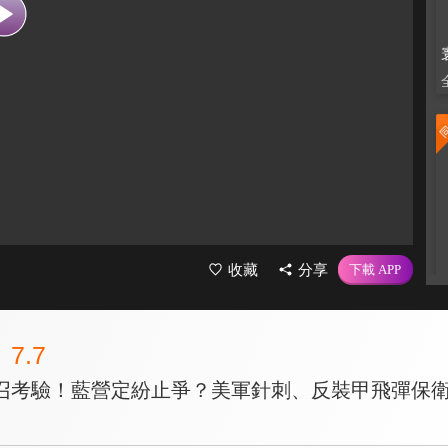
收藏
分享
7.7
召考驗！藍營定紛止爭？美軍針刺、反裝甲飛彈保