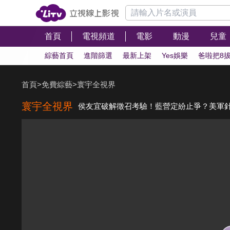
首頁
電視頻道
電影
動漫
兒童
綜藝首頁
進階篩選
最新上架
Yes娛樂
爸啦把8
首頁
>
免費綜藝
>
寰宇全視界
寰宇全視界
侯友宜破解徵召考驗！藍營定紛止爭？美軍