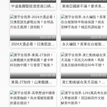
中遠集團緊咬漢堡港口碼頭？韓正向艾斯摩爾低頭救中國？
東南亞國家不滿？要求美中趕快談？解放軍密謀三航母夾擊台灣？
2023-05-20
2023-05-23
2024大選必看！日澳星誰先參戰台海？全球晶片自主風潮！誰領航？
永久嚇阻？美軍在台複製韓半島核保護？侯友宜轉守為攻？補足民調短版？
2023-05-30
2023-05-31
東風-27加持！山東艦擴大攻擊範圍？盧卡申科別抱中國？引發普丁報復？
黃仁勳衝破在美天花板？寫兆元AI傳奇！馬斯克進京能保特斯拉50年不變？