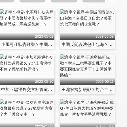
2023-05-02
2023-05-03
小馬可仕狀告拜登？中國海警船消失？俄軍挖壕溝恐成「馬奇諾防線」？
中國反間諜法包山包海？台美日企自危？美軍第七軍種向網攻宣戰？
2023-05-10
2023-05-11
中加互驅逐外交官杜魯道忍很久？北上廣深撐不住？擺地攤救經濟？
王滬寧搞新統戰？對台二把手憂出亂子？中亞五國峰會棄普丁！走習近平路線？
2023-05-18
2023-05-19