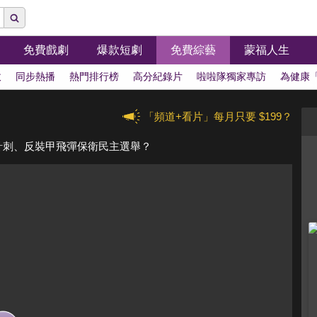
免費戲劇
爆款短劇
免費綜藝
蒙福人生
拔
同步熱播
熱門排行榜
高分紀錄片
啦啦隊獨家專訪
為健康
「頻道+看片」每月只要 $199？
針刺、反裝甲飛彈保衛民主選舉？