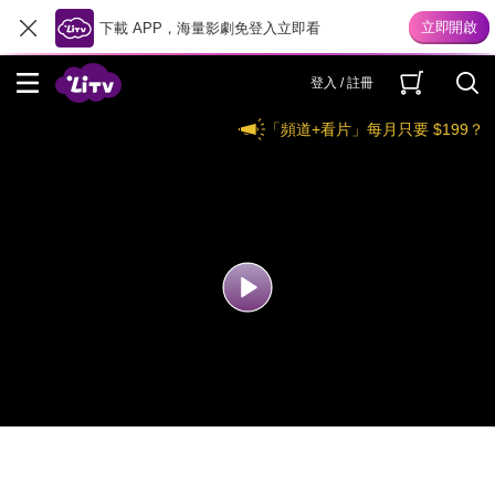
下載 APP，海量影劇免登入立即看
登入 / 註冊
「頻道+看片」每月只要 $199？