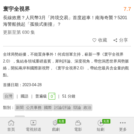
寰宇全視界
7.7
長線效應？人民幣3月「跨境交易」首度超車！南海奇襲？5201
海警船挑起「孤狼式衝撞」？
更新至第 690 集
收藏
分享
全球局勢紛擾，不能置身事外！何戎領軍主持，嶄新一季《寰宇全視界
2.0》，集結各領域重磅嘉賓，犀利評論、深度視角，帶您洞悉世界局勢脈
絡，開拓兩岸和國際新視野，《寰宇全視界2.0》，帶給您最具含金量的觀
點。
首播日期：2023-04-28
台灣
國語
普遍級
51 分鐘
類別：
新聞
公共事務
國際
討論/評論
辯論
政治
主持：
何戎
首頁
電視頻道
戲劇
電影
短劇
更多
收回