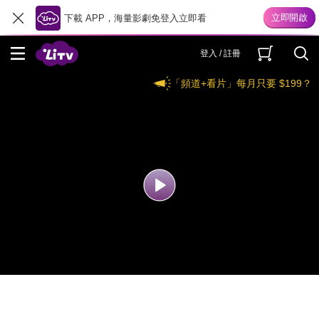
下載 APP，海量影劇免登入立即看
登入 / 註冊
「頻道+看片」每月只要 $199？