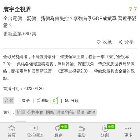
寰宇全視界
7.7
全台電價、蛋價、豬價為何失控？李強首季GDP成績單 習近平滿
意？
更新至第 690 集
收藏
分享
全球局勢紛擾，不能置身事外！何戎領軍主持，嶄新一季《寰宇全視界
2.0》，集結各領域重磅嘉賓，犀利評論、深度視角，帶您洞悉世界局勢脈
絡，開拓兩岸和國際新視野，《寰宇全視界2.0》，帶給您最具含金量的觀
點。
首播日期：2023-04-20
台灣
國語
普遍級
50 分鐘
類別：
新聞
公共事務
國際
討論/評論
辯論
政治
主持：
何戎
首頁
電視頻道
戲劇
電影
短劇
更多
收回