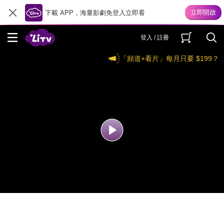
下載 APP，海量影劇免登入立即看
登入 / 註冊
「頻道+看片」每月只要 $199？