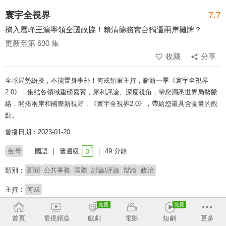
寰宇全視界
7.7
擠入層峰王滬寧領全國政協！賴清德務實台獨逼兩岸攤牌？
更新至第 690 集
收藏
分享
全球局勢紛擾，不能置身事外！何戎領軍主持，嶄新一季《寰宇全視界
2.0》，集結各領域重磅嘉賓，犀利評論、深度視角，帶您洞悉世界局勢脈
絡，開拓兩岸和國際新視野，《寰宇全視界2.0》，帶給您最具含金量的觀
點。
首播日期：2023-01-20
台灣
國語
普遍級
49 分鐘
類別：
新聞
公共事務
國際
討論/評論
辯論
政治
主持：
何戎
收回
首頁
電視頻道
戲劇
電影
短劇
更多