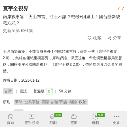
寰宇全視界
7.7
兩岸戰事靠「火山布雷」寸土不讓？戰機+阿里山！國台辦新統
戰方式？
更新至第 690 集
收藏
分享
全球局勢紛擾，不能置身事外！何戎領軍主持，嶄新一季《寰宇全視界
2.0》，集結各領域重磅嘉賓，犀利評論、深度視角，帶您洞悉世界局勢脈
絡，開拓兩岸和國際新視野，《寰宇全視界2.0》，帶給您最具含金量的觀
點。
首播日期：2023-01-12
台灣
國語
普遍級
50 分鐘
類別：
新聞
公共事務
國際
討論/評論
辯論
政治
主持：
何戎
首頁
電視頻道
戲劇
電影
短劇
更多
收回