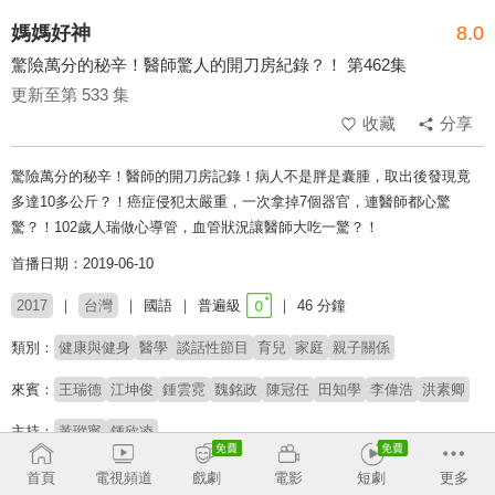
媽媽好神
8.0
驚險萬分的秘辛！醫師驚人的開刀房紀錄？！ 第462集
更新至第 533 集
收藏
分享
驚險萬分的秘辛！醫師的開刀房記錄！病人不是胖是囊腫，取出後發現竟
多達10多公斤？！癌症侵犯太嚴重，一次拿掉7個器官，連醫師都心驚
驚？！102歲人瑞做心導管，血管狀況讓醫師大吃一驚？！
首播日期：2019-06-10
2017
台灣
國語
普遍級
46 分鐘
類別：
健康與健身
醫學
談話性節目
育兒
家庭
親子關係
來賓：
王瑞德
江坤俊
鍾雲霓
魏銘政
陳冠任
田知學
李偉浩
洪素卿
主持：
黃瑽寧
鍾欣凌
# 親子關係
# 健康保健
首頁
電視頻道
戲劇
電影
短劇
更多