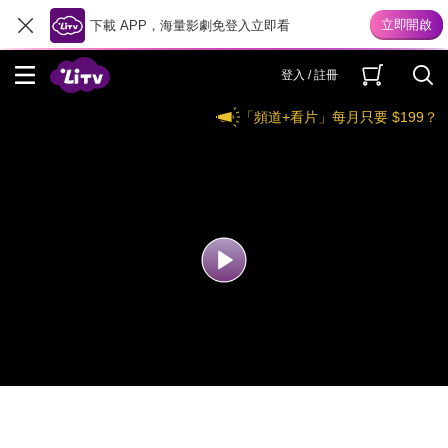
下載 APP，海量影劇免登入立即看
登入 / 註冊
「頻道+看片」每月只要 $199？