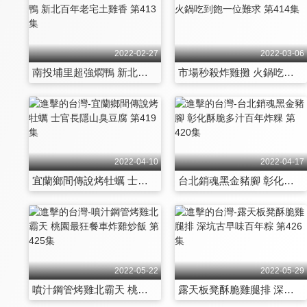
2022-02-27
2022-03-06
南投埔里超強燜鴨 新北百年老宅土雞香 第413集
市場秒殺炸雞攤 火鍋吃到飽一位難求 第414集
2022-04-10
2022-04-17
宜蘭鄉間傳說烤牡蠣 士官長隱山臭豆腐 第419集
台北銷魂黑金豬腳 彰化酥脆多汁百年炸粿 第420集
2022-05-22
2022-05-29
噴汁鋼管烤雞北霸天 桃園最狂餐車炸雞炒飯 第425集
露天板凳酥脆雞腿排 深坑古早味百年粽 第426集