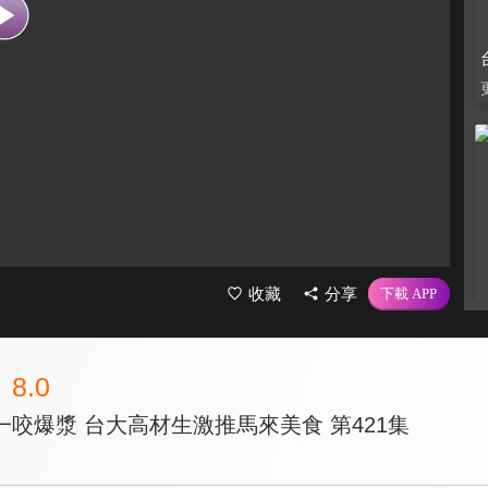
收藏
分享
8.0
咬爆漿 台大高材生激推馬來美食 第421集