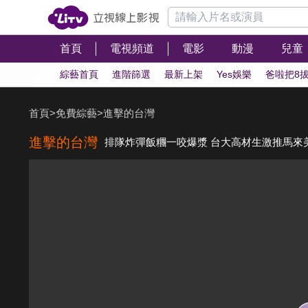
首頁
電視頻道
電影
動漫
兒童
綜藝首頁
進階篩選
最新上架
Yes娛樂
爸啦把8
首頁
>
免費綜藝
>
進擊的台灣
進擊的台灣
排隊炸彈飯糰一咬爆漿 台大高材生激推馬來美