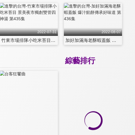
2022-07-31
2022-08-07
竹東市場排隊小吃米苔目 景美夜市獨創雙管四神湯 第435集
加好加滿海老酥蝦蓋飯 爆汁餡餅傳承好味道 第436集
綜藝排行