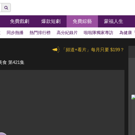
免費戲劇
爆款短劇
免費綜藝
蒙福人生
拔
同步熱播
熱門排行榜
高分紀錄片
啦啦隊獨家專訪
為健康
「頻道+看片」每月只要 $199？
食 第421集