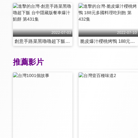
2022-07-03
2022-07-10
創意手路菜黑嚕嚕超下飯 台中隱藏版餐車爆汁餡餅 第431集
脆皮爆汁櫻桃烤鴨 188元多國料理吃到飽 第432集
推薦影片