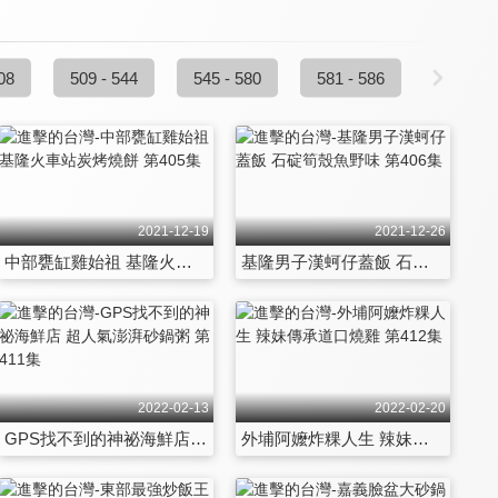
08
509 - 544
545 - 580
581 - 586
2021-12-19
2021-12-26
中部甕缸雞始祖 基隆火車站炭烤燒餅 第405集
基隆男子漢蚵仔蓋飯 石碇筍殼魚野味 第406集
2022-02-13
2022-02-20
GPS找不到的神祕海鮮店 超人氣澎湃砂鍋粥 第411集
外埔阿嬤炸粿人生 辣妹傳承道口燒雞 第412集