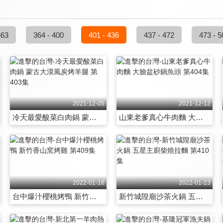
363
364 - 400
401 - 436
437 - 472
473 - 5
2021-12-05
2021-12-12
冷天最愛酸菜白肉鍋 蒙古大漠風炭烤羊腿 第403集
山東老爹真心牛肉麵 大臉盆砂鍋魚頭 第404集
2022-01-16
2022-01-23
台中爆汁櫻桃烤鴨 新竹香山窯烤雞 第409集
新竹城隍廟沙茶火鍋 五星主廚柴燒拉麵 第410集