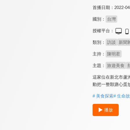
首播日期：
2022-04
國別：
台灣
授權平台：
類別：
訪談
新聞
主持：
陳明君
主題：
旅遊美食
這家位在新北市蘆
動把一整顆溏心蛋放
# 美食探索
# 生命
播放