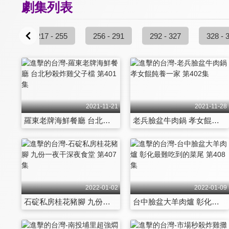
劇集列表
 216
217 - 255
256 - 291
292 - 327
328 - 
2021-11-21
2021-11-28
羅東老牌海鮮餐廳 台北秒殺炸雞父子檔 第401集
老兵臉盆牛肉鍋 孝女餛飩養一家 第402集
2022-01-02
2022-01-09
石碇私房桂花豬腳 九份一夜干深夜食堂 第407集
台中臉盆大羊肉爐 彰化最難吃到的菜尾 第408集