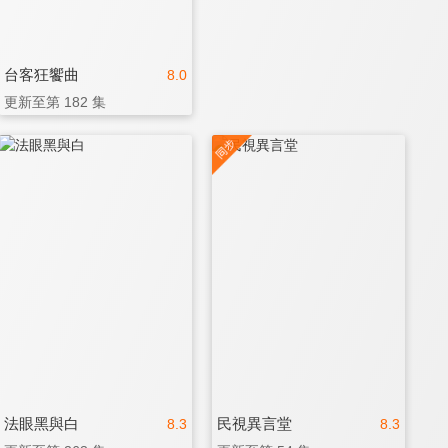
台客狂饗曲
8.0
更新至第 182 集
法眼黑與白
民視異言堂
8.3
8.3