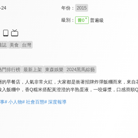
-24
年份：
2015
級別：
普遍級
雜誌
美食
台灣
熱門排行榜
最新上架
東森娛樂
2024黑馬綜藝
洲的早餐店，人氣非常火紅，大家都是衝著招牌炸彈飯糰而來，來自
入飯糰中，香Q糯米搭配黃澄澄的半熟蛋液，一咬爆漿，口感滑順Q彈
故事
# 小人物
# 社會百態
# 深度報導