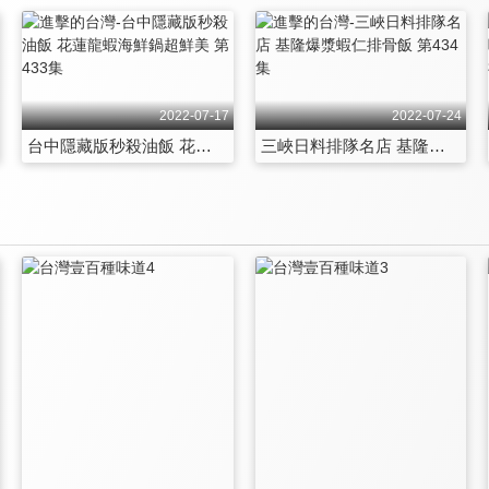
2022-07-17
2022-07-24
台中隱藏版秒殺油飯 花蓮龍蝦海鮮鍋超鮮美 第433集
三峽日料排隊名店 基隆爆漿蝦仁排骨飯 第434集