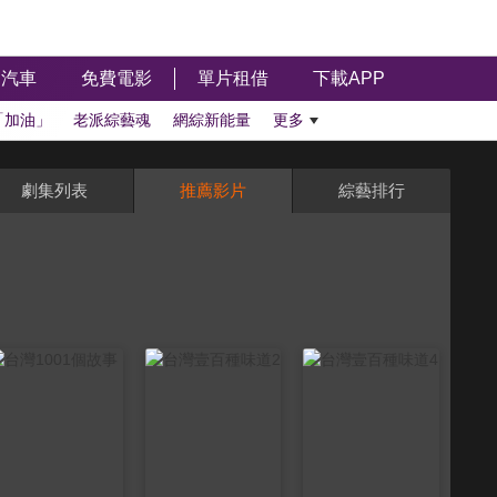
汽車
免費電影
單片租借
下載APP
「加油」
老派綜藝魂
網綜新能量
更多
劇集列表
推薦影片
綜藝排行