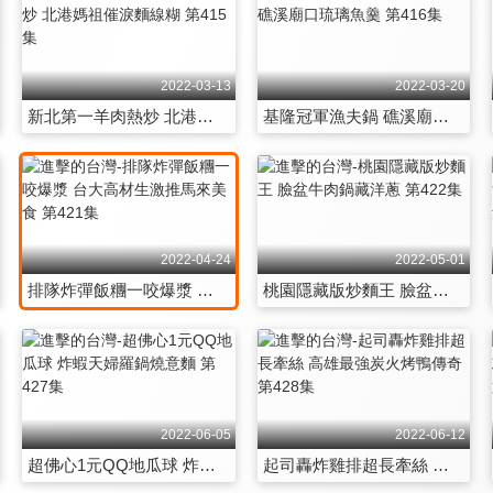
2022-03-13
2022-03-20
新北第一羊肉熱炒 北港媽祖催淚麵線糊 第415集
基隆冠軍漁夫鍋 礁溪廟口琉璃魚羹 第416集
2022-04-24
2022-05-01
排隊炸彈飯糰一咬爆漿 台大高材生激推馬來美食 第421集
桃園隱藏版炒麵王 臉盆牛肉鍋藏洋蔥 第422集
2022-06-05
2022-06-12
超佛心1元QQ地瓜球 炸蝦天婦羅鍋燒意麵 第427集
起司轟炸雞排超長牽絲 高雄最強炭火烤鴨傳奇 第428集