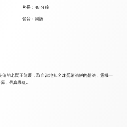
片長：
48 分鐘
發音：
國語
好食記之花東有味
月曜1起玩 上班去吃飯
木曜4超玩 下班去吃飯
8.2
9.0
9.0
全 12 集
全 17 集
全 40 集
花蓮的老闆王龍展，取自當地知名炸蛋蔥油餅的想法，靈機一
，果真爆紅...
法眼黑與白
民視異言堂
木曜4超玩 蛙丸Bistro
8.3
8.3
8.9
更新至第 263 集
更新至第 54 集
全 3 集