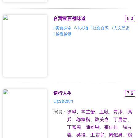
台灣壹百種味道
8.0
#
美食探索
#
小人物
#
社會百態
#
人文歷史
#
越看越餓
逆行人生
7.6
Upstream
演員：
徐崢
、
辛芷蕾
、
王驍
、
賈冰
、
馮
兵
、
鄔家楷
、
劉美含
、
丁勇岱
、
丁嘉麗
、
陳哈琳
、
鄒佳佳
、
張占
義
、
吳彼
、
王嘯宇
、
周鐵男
、
鶴