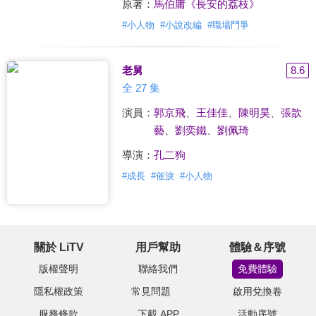
原著：
馬伯庸《長安的荔枝》
#
小人物
#
小說改編
#
職場鬥爭
老舅
8.6
全 27 集
演員：
郭京飛
、
王佳佳
、
陳明昊
、
張歆
藝
、
劉奕鐵
、
劉佩琦
導演：
孔二狗
#
成長
#
催淚
#
小人物
關於 LiTV
用戶幫助
體驗＆序號
版權聲明
聯絡我們
免費體驗
隱私權政策
常見問題
啟用兌換卷
服務條款
下載 APP
活動序號