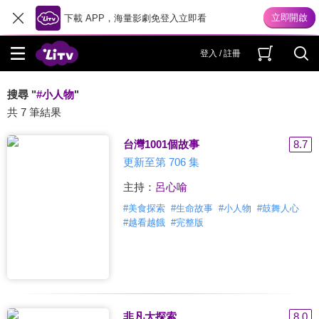
下載 APP，海量影劇免登入立即看
登入 / 註冊
搜尋 "
#小人物
"
共 7 筆結果
台灣1001個故事
8.7
更新至第 706 集
主持：
呂心喻
#
美食探索
#
生命故事
#
小人物
#
鼓舞人心
#
越看越餓
#
完整版
非凡大探索
8.0