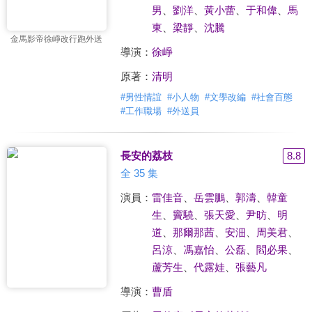
男
、
劉洋
、
黃小蕾
、
于和偉
、
馬
東
、
梁靜
、
沈騰
金馬影帝徐崢改行跑外送
導演：
徐崢
原著：
清明
#
男性情誼
#
小人物
#
文學改編
#
社會百態
#
工作職場
#
外送員
長安的荔枝
8.8
全 35 集
演員：
雷佳音
、
岳雲鵬
、
郭濤
、
韓童
生
、
竇驍
、
張天愛
、
尹昉
、
明
道
、
那爾那茜
、
安沺
、
周美君
、
呂涼
、
馮嘉怡
、
公磊
、
閻必果
、
蘆芳生
、
代露娃
、
張藝凡
導演：
曹盾