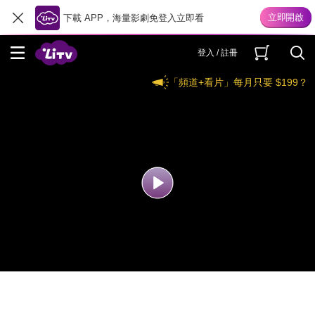
下載 APP，海量影劇免登入立即看
登入 / 註冊
「頻道+看片」每月只要 $199？