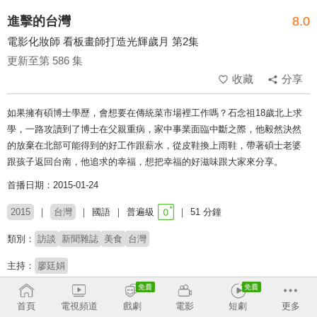
進擊的台灣
8.0
電影化妝師 看板畫師打造光輝歲月 第2集
更新至第 586 集
收藏
分享
如果擁有碩博士學歷，會想要在傳統菜市場裡工作嗎？石念祖18歲北上求
學，一路攻讀到了博士在父親重病，家中事業面臨中斷之際，他毅然決然
的放棄在北部可能得到的好工作跟薪水，從皮鞋換上雨鞋，帶著碩士老婆
跟孩子返回台南，他追求的幸福，想把幸福的好滋味跟大家來分享。
首播日期：2015-01-24
2015
台灣
國語
普遍級
51 分鐘
類別：
訪談
新聞雜誌
美食
台灣
主持：
廖廷娟
# 美食探索
# 生命故事
# 小人物
# 社會百態
# 深度報導
首頁
電視頻道
戲劇
電影
短劇
更多