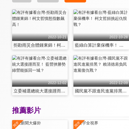
2022-10-21
2022-10-28
拒勘雨災合體鍾東錦！柯文哲憤怒指數飆高！
藍綠白算計棄保機率！ 柯文哲頻挑起仇恨戰？
2022-12-02
2022-12-09
立委補選總統大選接踵而至！ 藍營挾勝勢綠營能扳回一城？
國民黨不跟進民進黨排黑？ 賴清德肩負民進黨復仇戰？
推薦影片