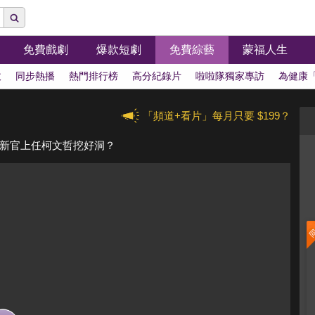
免費戲劇
爆款短劇
免費綜藝
蒙福人生
拔
同步熱播
熱門排行榜
高分紀錄片
啦啦隊獨家專訪
為健康
「頻道+看片」每月只要 $199？
新官上任柯文哲挖好洞？