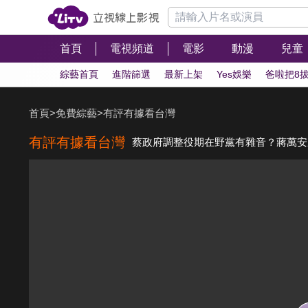
首頁
電視頻道
電影
動漫
兒童
綜藝首頁
進階篩選
最新上架
Yes娛樂
爸啦把8
首頁
>
免費綜藝
>
有評有據看台灣
有評有據看台灣
蔡政府調整役期在野黨有雜音？蔣萬安