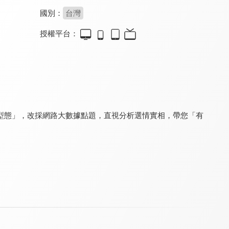
國別：
台灣
授權平台：
台灣向前行
台灣最前線
新聞觀測站
8.2
8.2
8.3
更新至第 267 集
更新至第 333 集
更新至第 53 集
型態」，改採網路大數據點題，直視分析選情實相，帶您「有
鉅亨BreakingNews
夢想街57號 全能事務所
看見新東協
8.4
8.0
7.3
更新至第 11 集
更新至第 334 集
更新至第 224 集