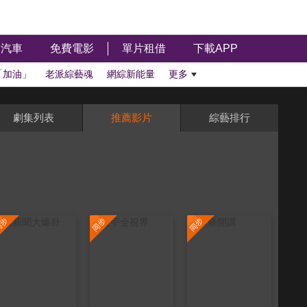
汽車
免費電影
單片租借
下載APP
「加油」
老派綜藝魂
網綜新能量
更多
劇集列表
推薦影片
綜藝排行