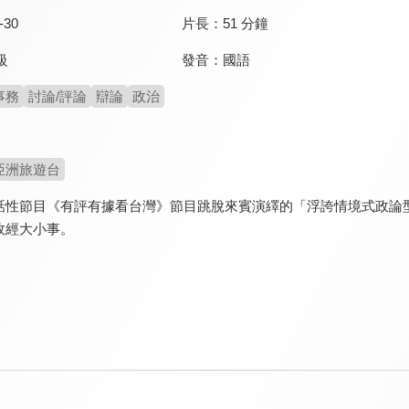
-30
片長：
51 分鐘
發音：
國語
級
事務
討論/評論
辯論
政治
亞洲旅遊台
話性節目《有評有據看台灣》節目跳脫來賓演繹的「浮誇情境式政論
政經大小事。