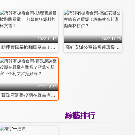
2022-11-18
2022-11-25
助理費風暴掀翻民眾黨！ 前幕僚狂爆料炸柯文哲？
高虹安辦公室錄音連環爆！許修睿余邦彥拋棄林耕仁？
2022-12-30
蔡政府調整役期在野黨有雜音？蔣萬安新官上任柯文哲挖好洞？
綜藝排行