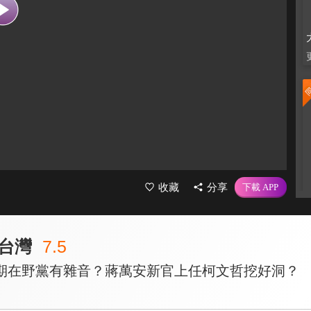
收藏
分享
台灣
7.5
期在野黨有雜音？蔣萬安新官上任柯文哲挖好洞？