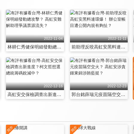
2022-11-04
2022-11-11
林耕仁秀健保明細發動總攻擊？ 高虹安難解助理爭議票源流失？
前助理反咬高虹安黑料連環爆！ 辦公室帳目遭公開內規有夠扯？
2022-12-16
2022-12-23
高虹安交保檢調查出新進度？柯文哲想選總統籌碼銳減中？
郭台銘薛瑞元疫苗隔空交火？ 高虹安涉貪鍾東錦涉賄藍挺？