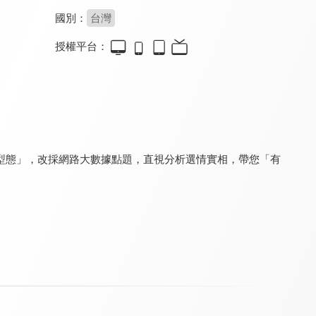
國別：
台灣
授權平台：
台灣向前行
台灣最前線
新聞觀測站
8.2
8.2
8.3
更新至第 267 集
更新至第 333 集
更新至第 53 集
型態」，改採網路大數據點題，直視分析選情實相，帶您「有
鉅亨BreakingNews
夢想街57號 全能事務所
看見新東協
8.4
8.0
7.3
更新至第 11 集
更新至第 334 集
更新至第 224 集