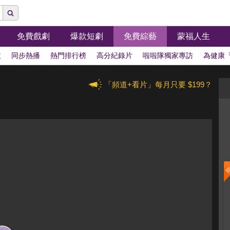
免費戲劇
爆款短劇
免費綜藝
蒙福人生
拔
同步熱播
熱門排行榜
高分紀錄片
啦啦隊獨家專訪
為健康
「頻道+看片」每月只要 $199？