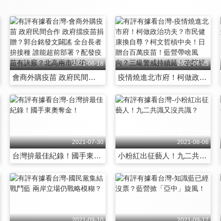
2021-06-18
2021-06-25
會商外購疫苗 政府民間合作 政府擋疫苗捐贈？郭台銘發文闢謠 全台長者拚接種 誰能超前部署？配發疫苗有訣竅？北高兩市比拚
疫情燒進北市府！柯做政治功夫？市民健康換自尊？柯文哲槓中央！日贈台百萬疫苗！藍營帶啥風向？三級警戒持續延！政院紓困有方？
2021-07-30
2021-08-06
台灣拚最佳紀錄！國手東奧奪金！
小粉紅出征藝人！九二共識又沒共識？
2021-09-10
2021-09-17