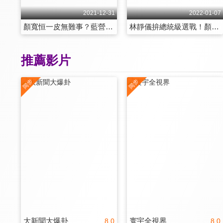
2021-12-31
2022-01-07
顏寬恒一皮無難事？藍營茶壺風暴加劇？
林靜儀拚總統級選戰！顏寬恒拒黨中央支援？
推薦影片
大新聞大爆卦
寰宇全視界
8.0
8.0