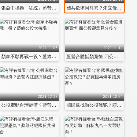
張亞中挨轟「紅統」藍營亡黨感從哪來？
國共欲求同尊異？朱立倫能走新路？
2021-11-05
2021-11-12
顏家不願再戰一役？藍綠公投大拚場！
藍營合體挺顏寬恒 四公投卻意見分歧？
2021-12-17
2021-12-24
公投牽動台灣經濟？藍營內訌越演越烈？
國民黨找嘸公投戰犯？顏寬恒再爆爭議房產？