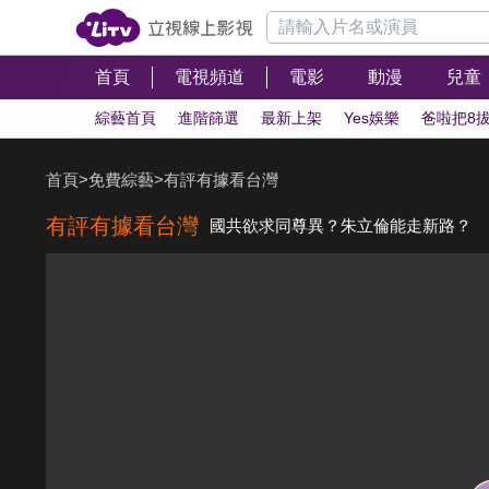
首頁
電視頻道
電影
動漫
兒童
綜藝首頁
進階篩選
最新上架
Yes娛樂
爸啦把8
首頁
>
免費綜藝
>
有評有據看台灣
有評有據看台灣
國共欲求同尊異？朱立倫能走新路？