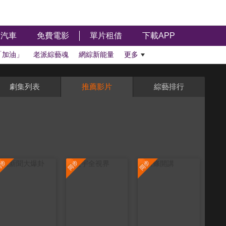
汽車
免費電影
單片租借
下載APP
「加油」
老派綜藝魂
網綜新能量
更多
劇集列表
推薦影片
綜藝排行