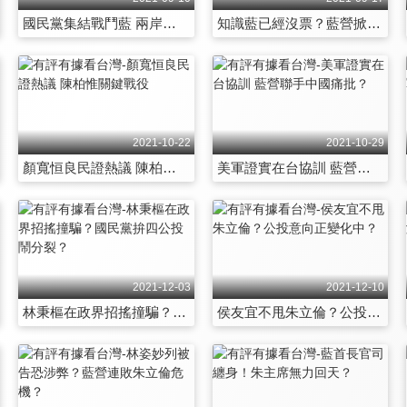
國民黨集結戰鬥藍 兩岸立場仍戰略模糊？
知識藍已經沒票？藍營掀「亞中」旋風！
2021-10-22
2021-10-29
顏寬恒良民證熱議 陳柏惟關鍵戰役
美軍證實在台協訓 藍營聯手中國痛批？
2021-12-03
2021-12-10
林秉樞在政界招搖撞騙？國民黨拚四公投鬧分裂？
侯友宜不甩朱立倫？公投意向正變化中？