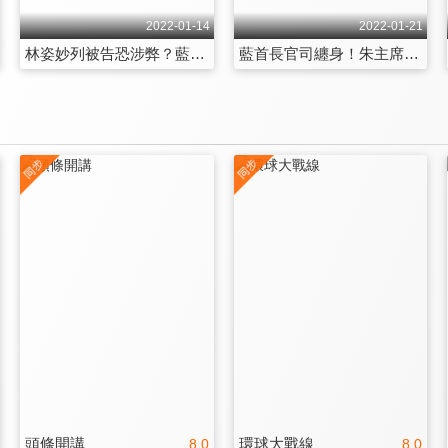
2022-01-14
2022-01-21
林姿妙列被告恐涉弊？藍營連敗朱立倫危機？
藍首長官司纏身！朱主席無力回天？
頭條開講
環球大戰線
8.0
8.0