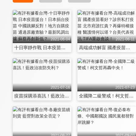
2021-06-04
2021-06-11
十日寧靜作戰 日本疫苗援台！日本捐台疫苗 中國跳腳反對！地方自購疫苗 通過原廠查驗？最新民調出爐 蘇蔡再創新低？
高端成功解盲 國產疫苗看好？診所私打疫苗 北市府誰扛責？再爆特權接種 醫護情何以堪？台美代表視訊 TIFA重啟會談！
2021-07-16
2021-07-23
疫苗採購添喜訊！藍政治攻防失利？
全國降二級警戒！柯文哲再轟中央！
2021-08-27
2021-09-03