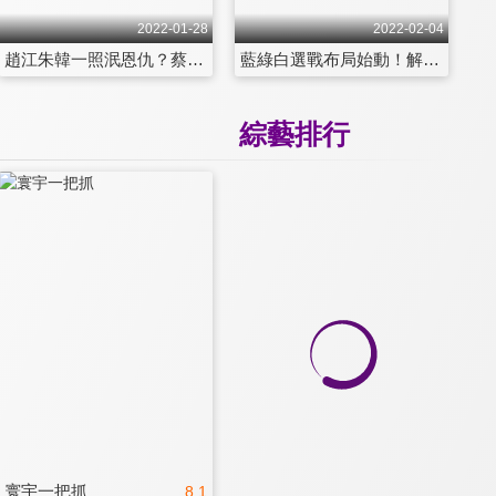
2022-01-28
2022-02-04
趙江朱韓一照泯恩仇？蔡尊蔣經國反共保台！
藍綠白選戰布局始動！解析九合一大選動向！
綜藝排行
寰宇一把抓
8.1