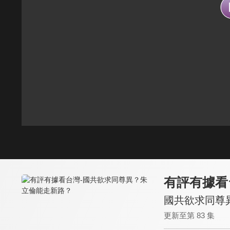
有評有據看
國共欲求同尊
更新至第 83 集