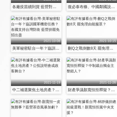
各廠疫苗續到貨 藍營對政策全否定？
復必泰布條、中國鄰國說 國民黨都替對岸跳腳？
2021-10-08
2021-10-15
美軍秘密駐台一年？協訓國軍機密任務？各國支持台灣防衛 藍營拚罷免招出盡
刪Q之戰倒數8天 罷免理由能服眾？
2021-11-19
2021-11-26
中二補選聚焦土地房產？公投說明會成政客舞台？
財產爭議顏寬恒拒釋疑？中制裁台獨金主整錯人？