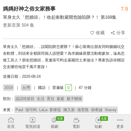
媽媽好神之俗女家務事
7.5
單身太久「想婚頭」！收起衝動避開危險陷阱？！ 第168集
更新至第 504 集
收藏
分享
單身太久「想婚頭」，誤闖陷阱怎麼辦？！蘇心甯兩位朋友同時砸錢玩交
友軟體，到頭來全都跟同個人談戀愛？為求姻緣甚麼活動都參加，淪為悲
慘工具人？朋友想婚頭，竟邀張可昀去墓園挖土來做法？專家告訴你聯誼
交友哪些地雷千萬不要踩！
首播日期：2020-08-24
2019
台灣
國語
普遍級
47 分鐘
類別：
談話性節目
生活
育兒
家庭
親子關係
來賓：
Paul
張可昀
LaLa
劉韋廷
陳又新
海苔熊
胡孝誠
Stacey
主持：
佩甄
季芹
首頁
電視頻道
戲劇
電影
短劇
更多