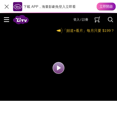
下載 APP，海量影劇免登入立即看
登入 / 註冊
「頻道+看片」每月只要 $199？