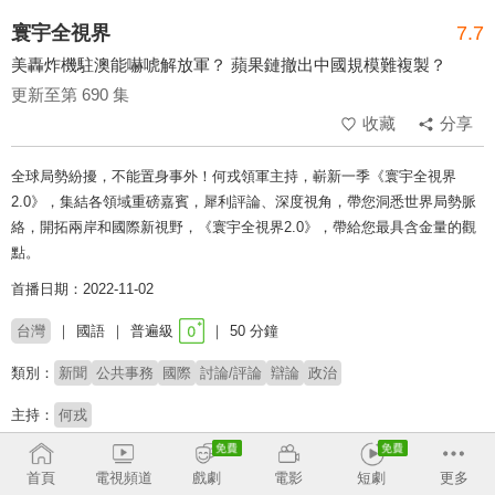
寰宇全視界
7.7
美轟炸機駐澳能嚇唬解放軍？ 蘋果鏈撤出中國規模難複製？
更新至第 690 集
收藏
分享
全球局勢紛擾，不能置身事外！何戎領軍主持，嶄新一季《寰宇全視界
2.0》，集結各領域重磅嘉賓，犀利評論、深度視角，帶您洞悉世界局勢脈
絡，開拓兩岸和國際新視野，《寰宇全視界2.0》，帶給您最具含金量的觀
點。
首播日期：2022-11-02
台灣
國語
普遍級
50 分鐘
類別：
新聞
公共事務
國際
討論/評論
辯論
政治
主持：
何戎
收回
首頁
電視頻道
戲劇
電影
短劇
更多