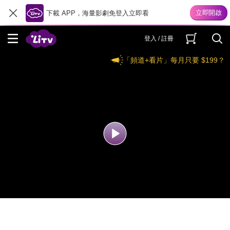
下載 APP，海量影劇免登入立即看
登入 / 註冊
「頻道+看片」每月只要 $199？