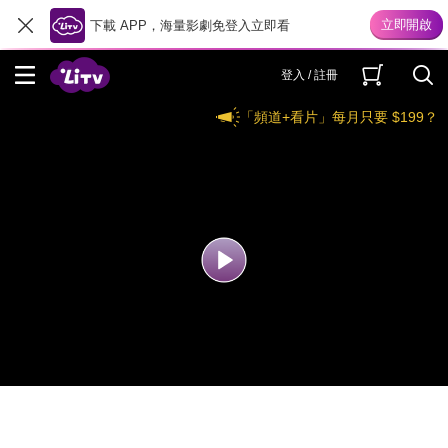
下載 APP，海量影劇免登入立即看
登入 / 註冊
「頻道+看片」每月只要 $199？