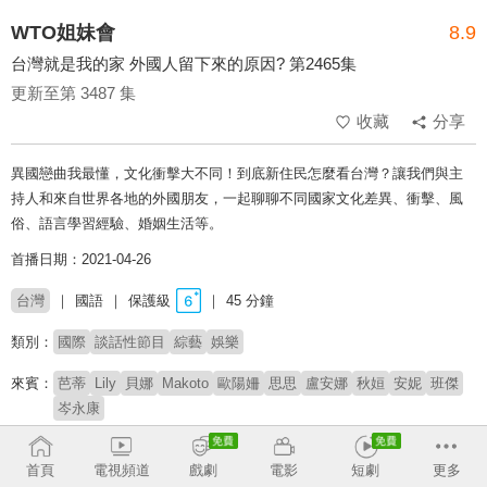
WTO姐妹會
8.9
台灣就是我的家 外國人留下來的原因? 第2465集
更新至第 3487 集
收藏
分享
異國戀曲我最懂，文化衝擊大不同！到底新住民怎麼看台灣？讓我們與主
持人和來自世界各地的外國朋友，一起聊聊不同國家文化差異、衝擊、風
俗、語言學習經驗、婚姻生活等。
首播日期：2021-04-26
台灣
國語
保護級
45 分鐘
類別：
國際
談話性節目
綜藝
娛樂
來賓：
芭蒂
Lily
貝娜
Makoto
歐陽姍
思思
盧安娜
秋姮
安妮
班傑
岑永康
主持：
莎莎
郭彥均
首頁
電視頻道
戲劇
電影
短劇
更多