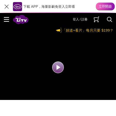
下載 APP，海量影劇免登入立即看
登入 / 註冊
「頻道+看片」每月只要 $199？