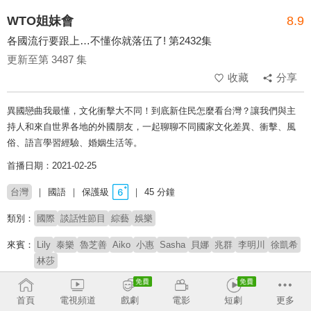
WTO姐妹會
8.9
各國流行要跟上…不懂你就落伍了! 第2432集
更新至第 3487 集
收藏
分享
異國戀曲我最懂，文化衝擊大不同！到底新住民怎麼看台灣？讓我們與主
持人和來自世界各地的外國朋友，一起聊聊不同國家文化差異、衝擊、風
俗、語言學習經驗、婚姻生活等。
首播日期：2021-02-25
台灣
國語
保護級
45 分鐘
類別：
國際
談話性節目
綜藝
娛樂
來賓：
Lily
泰樂
魯芝善
Aiko
小惠
Sasha
貝娜
兆群
李明川
徐凱希
林莎
主持：
莎莎
郭彥均
首頁
電視頻道
戲劇
電影
短劇
更多