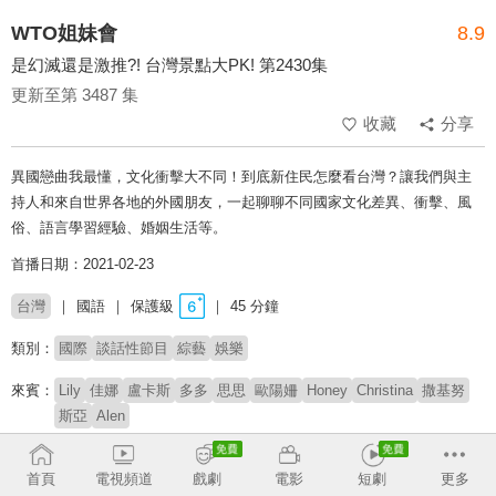
WTO姐妹會
8.9
是幻滅還是激推?! 台灣景點大PK! 第2430集
更新至第 3487 集
收藏
分享
異國戀曲我最懂，文化衝擊大不同！到底新住民怎麼看台灣？讓我們與主
持人和來自世界各地的外國朋友，一起聊聊不同國家文化差異、衝擊、風
俗、語言學習經驗、婚姻生活等。
首播日期：2021-02-23
台灣
國語
保護級
45 分鐘
類別：
國際
談話性節目
綜藝
娛樂
來賓：
Lily
佳娜
盧卡斯
多多
思思
歐陽姍
Honey
Christina
撒基努
斯亞
Alen
主持：
莎莎
郭彥均
首頁
電視頻道
戲劇
電影
短劇
更多