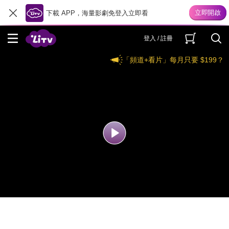
下載 APP，海量影劇免登入立即看
登入 / 註冊
「頻道+看片」每月只要 $199？