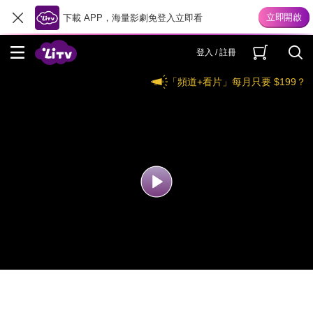
下載 APP，海量影劇免登入立即看
登入 / 註冊
「頻道+看片」每月只要 $199？