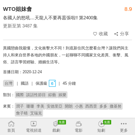
WTO姐妹會
8.9
各國人的怒吼…天龍人不要再囂張啦!! 第2400集
更新至第 3487 集
收藏
分享
異國戀曲我最懂，文化衝擊大不同！到底新住民怎麼看台灣？讓我們與主
持人和來自世界各地的外國朋友，一起聊聊不同國家文化差異、衝擊、風
俗、語言學習經驗、婚姻生活等。
首播日期：2020-12-24
台灣
國語
保護級
45 分鐘
類別：
國際
談話性節目
綜藝
娛樂
來賓：
潤子
珊珊
李美
安德里亞
開朗
小惠
西西歪
多多
撒基努
詹子晴
艾瑞克
主持：
莎莎
郭彥均
首頁
電視頻道
戲劇
電影
短劇
更多