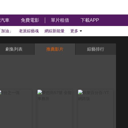
汽車
免費電影
單片租借
下載APP
「加油」
老派綜藝魂
網綜新能量
更多
劇集列表
推薦影片
綜藝排行