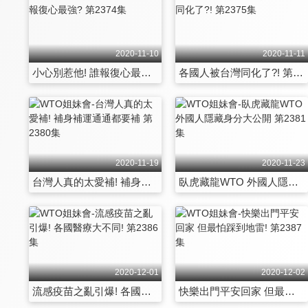
2020-11-10
2020-11-11
小心別惹他! 誰報復心最強? 第2374集
各國人被台灣同化了?! 第2375集
2020-11-19
2020-11-23
台灣人真的太愛補! 補身補運通通都要補 第2380集
臥虎藏龍WTO 外國人隱藏身分大公開 第2381集
2020-12-01
2020-12-02
流感疫苗之亂引爆! 各國醫療大不同! 第2386集
快樂出門平安回家 但最怕踩到地雷! 第2387集