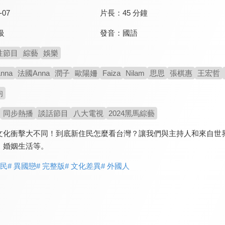
-07
片長：
45 分鐘
發音：
國語
級
性節目
綜藝
娛樂
nna
法國Anna
潤子
歐陽姍
Faiza
Nilam
思思
張棋惠
王宏哲
均
同步熱播
談話節目
八大電視
2024黑馬綜藝
文化衝擊大不同！到底新住民怎麼看台灣？讓我們與主持人和來自世
、婚姻生活等。
住民
# 異國戀
# 完整版
# 文化差異
# 外國人