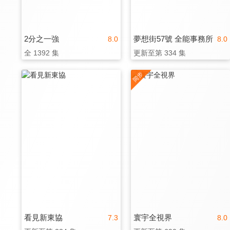
2分之一強
夢想街57號 全能事務所
8.0
8.0
全 1392 集
更新至第 334 集
看見新東協
寰宇全視界
7.3
8.0