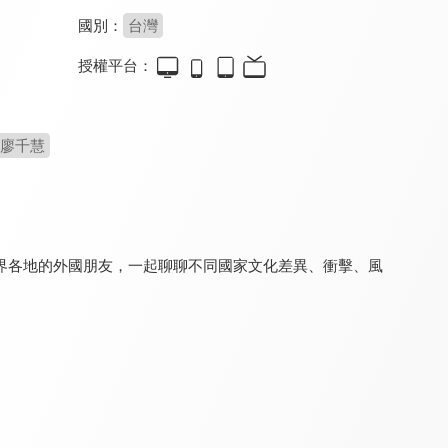
國別：
台灣
授權平台：
寰宇全視界
月曜巴士
虛擬貨幣新手村
8.0
8.2
8.0
更新至第 690 集
全 3 集
更新至第 8 集
廖千慧
界各地的外國朋友，一起聊聊不同國家文化差異、衝擊、風
翔實論談
鉅亨看世界
理財芳程式
8.0
8.0
8.0
更新至第 43 集
更新至第 262 集
更新至第 61 集