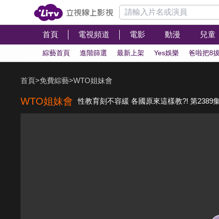
首頁
電視頻道
電影
動漫
兒童
綜藝首頁
進階篩選
最新上架
Yes娛樂
爸啦把8
首頁
>
免費綜藝
>
WTO姐妹會
WTO姐妹會
性教育刻不容緩 各國原來這樣教?! 第2389