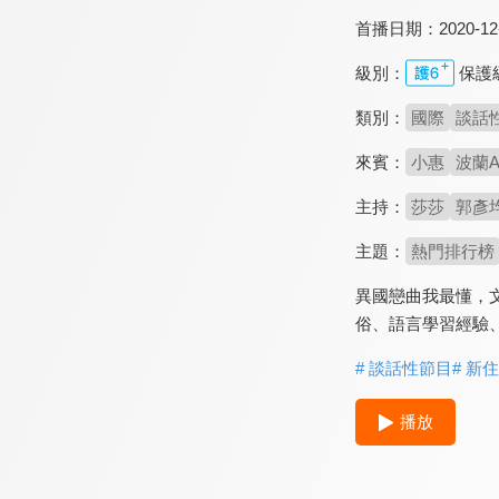
首播日期：
2020-12
級別：
保護
類別：
國際
談話
來賓：
小惠
波蘭A
主持：
莎莎
郭彥
主題：
熱門排行榜
異國戀曲我最懂，
俗、語言學習經驗
# 談話性節目
# 新
播放