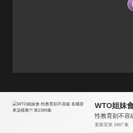
WTO姐妹
性教育刻不容緩
更新至第 3487 集