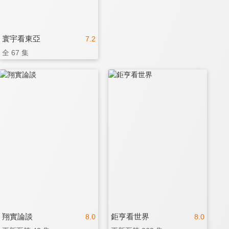
寰宇看東亞
7.2
全 67 集
翔實論談
鉅亨看世界
8.0
8.0