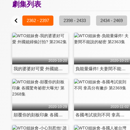
劇集列表
- 2361
2362 - 2397
2398 - 2433
2434 - 2469
2020-10-20
2020-10-21
我的婆婆好可愛 外國媳婦偷討拍? 第2362集
負能量爆炸! 夫妻間不能說的秘密 第2363集
2020-10-29
2020-11-02
顛覆你的刻板印象 各國驚奇祕密大曝光! 第2368集
各國考試規則不同 拿高分有撇步 第2369集