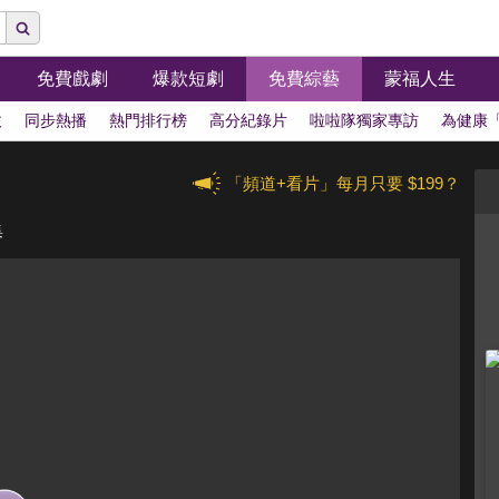
免費戲劇
爆款短劇
免費綜藝
蒙福人生
拔
同步熱播
熱門排行榜
高分紀錄片
啦啦隊獨家專訪
為健康
「頻道+看片」每月只要 $199？
集