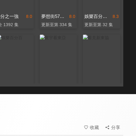
2分之一強
夢想街57號 全能事務所
娛樂百分百-YT網路版
8.0
8.0
8.3
全 1392 集
更新至第 334 集
更新至第 32 集
娛樂百分百
寰宇看東亞
看見新東協
8.3
7.2
7.3
更新至第 462 集
全 67 集
更新至第 224 集
收藏
分享