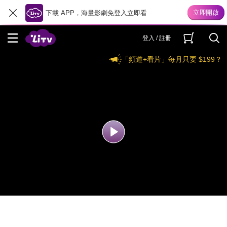
下載 APP，海量影劇免登入立即看
登入 / 註冊
「頻道+看片」每月只要 $199？