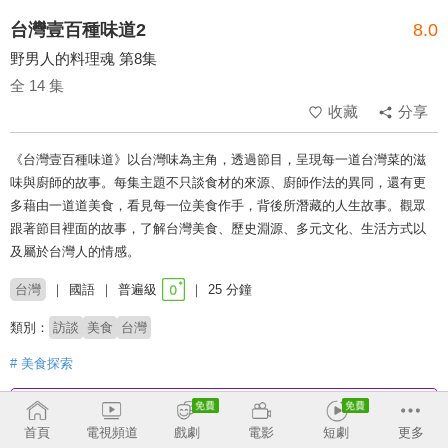
台灣壹百種味道2
8.0
野男人的料理魂 第8集
全 14 集
收藏
分享
《台灣壹百種味道》以台灣味為主角，透過節目，呈現每一道台灣菜的滋
味與廚師的故事。每集主題不只談食材的來源、廚師作法的異同，還有更
多藉由一道道美食，看見每一位美食作手，背後所潛藏的人生故事。觀眾
跟著節目裡面的故事，了解台灣美食、歷史淵源、多元文化、生活方式以
及屬於台灣人的情感。
台灣
國語
普遍級
25 分鐘
類別：
訪談
美食
台灣
# 美食探索
收回
首頁
電視頻道
戲劇
電影
短劇
更多