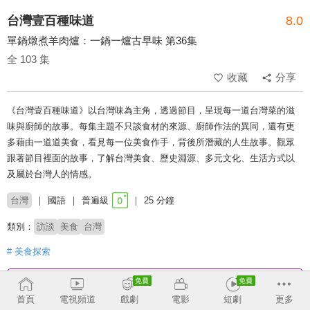
台灣壹百種味道
8.0
單鍋燉煮羊肉爐：一鍋一爐古早味 第36集
全 103 集
收藏
分享
《台灣壹百種味道》以台灣味為主角，透過節目，呈現每一道台灣菜的滋
味與廚師的故事。每集主題不只談食材的來源、廚師作法的異同，還有更
多藉由一道道美食，看見每一位美食作手，背後所潛藏的人生故事。觀眾
跟著節目裡面的故事，了解台灣美食、歷史淵源、多元文化、生活方式以
及屬於台灣人的情感。
台灣
國語
普遍級
25 分鐘
類別：
訪談
美食
台灣
# 美食探索
收回
首頁
電視頻道
戲劇
電影
短劇
更多