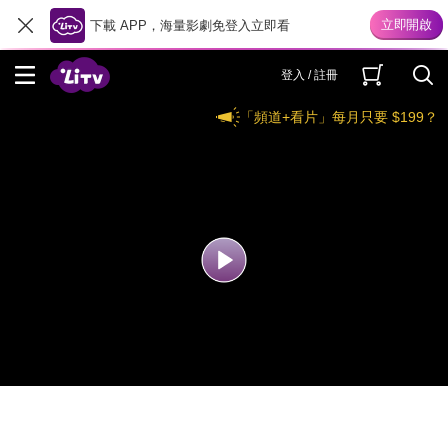
下載 APP，海量影劇免登入立即看
登入 / 註冊
「頻道+看片」每月只要 $199？