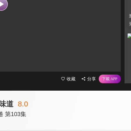
收藏
分享
味道
8.0
 第103集