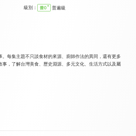
級別：
普遍級
好食記之花東有味
月曜1起玩 上班去吃飯
木曜4超玩 下班去吃飯
8.2
9.0
9.0
全 12 集
全 17 集
全 40 集
事。每集主題不只談食材的來源、廚師作法的異同，還有更多
故事，了解台灣美食、歷史淵源、多元文化、生活方式以及屬
木曜4超玩 蛙丸Bistro
木曜4超玩 下班去吃飯 第二季
木曜4超玩 媽媽我來了
8.9
9.0
9.0
全 3 集
更新至第 12 集
全 5 集