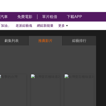
汽車
免費電影
單片租借
下載APP
「加油」
老派綜藝魂
網綜新能量
更多
劇集列表
推薦影片
綜藝排行