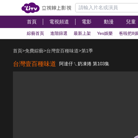
首頁
電視頻道
電影
動漫
兒童
綜藝首頁
進階篩選
最新上架
Yes娛樂
爸啦把8
首頁
>
免費綜藝
>
台灣壹百種味道
>
第1季
台灣壹百種味道
阿達仔ㄟ奶凍捲 第103集