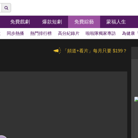
免費戲劇
爆款短劇
免費綜藝
蒙福人生
拔
同步熱播
熱門排行榜
高分紀錄片
啦啦隊獨家專訪
為健康
「頻道+看片」每月只要 $199？