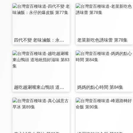
四代不變 老味滷飯：永仔的爆皮飯 第77集
老菜新吃色誘味蕾 第78集
越吃越涮嘴東山鴨頭 道地吮指好滋味 第83集
媽媽的點心時間 第84集