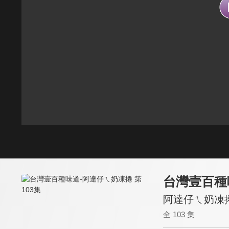
台灣壹百種
阿達仔ㄟ奶凍捲
全 103 集