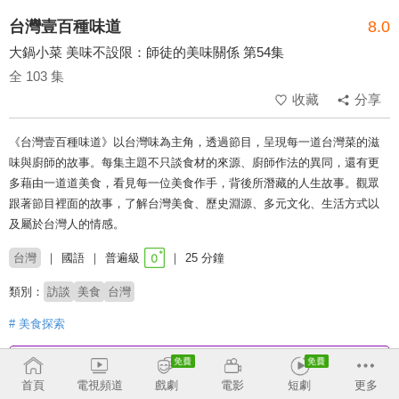
台灣壹百種味道
8.0
大鍋小菜 美味不設限：師徒的美味關係 第54集
全 103 集
收藏
分享
《台灣壹百種味道》以台灣味為主角，透過節目，呈現每一道台灣菜的滋
味與廚師的故事。每集主題不只談食材的來源、廚師作法的異同，還有更
多藉由一道道美食，看見每一位美食作手，背後所潛藏的人生故事。觀眾
跟著節目裡面的故事，了解台灣美食、歷史淵源、多元文化、生活方式以
及屬於台灣人的情感。
台灣
國語
普遍級
25 分鐘
類別：
訪談
美食
台灣
# 美食探索
收回
首頁
電視頻道
戲劇
電影
短劇
更多