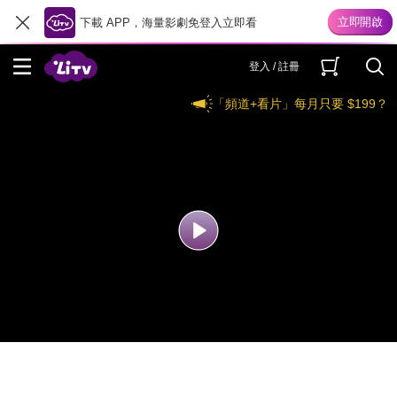
下載 APP，海量影劇免登入立即看
登入 / 註冊
「頻道+看片」每月只要 $199？