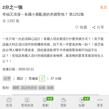
2分之一強
8.0
幸福又浪漫～各國小鹿亂撞的求婚聖地？ 第1252集
全 1392 集
收藏
分享
一生只有一次必須精心設計！各國人現在都流行什麼求婚方式？！吳子龍
說義大利正流行證件快照機裡求婚，拍下另一半驚喜的每一刻？！張芯瑜
說台灣人嘴笨不擅表達，因此最喜歡用字卡求婚再緊張都不怕說不出
話？！安祖說美國人流行把戒指藏在食物裡，最老梗的驚喜竟最深得女人
心？！
首播日期：2020-03-12
台灣
國語
普遍級
47 分鐘
類別：
國際
談話性節目
綜藝
娛樂
來賓：
Stacey
Paul
張芯瑜
夢多
吳子龍
尼可
安祖
姜勳
喬修兒
首頁
電視頻道
戲劇
電影
短劇
更多
主持：
梁赫群
小禎