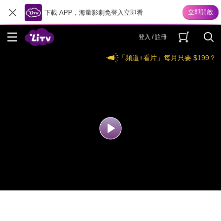
下載 APP，海量影劇免登入立即看
登入 / 註冊
「頻道+看片」每月只要 $199？