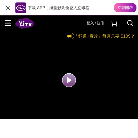
下載 APP，海量影劇免登入立即看
登入 / 註冊
「頻道+看片」每月只要 $199？