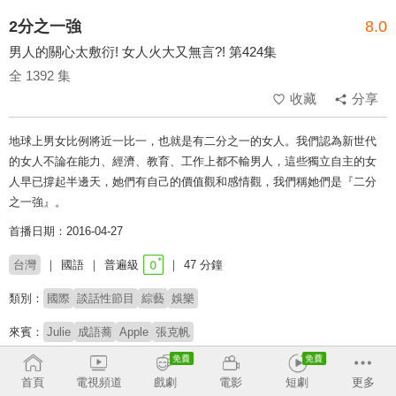
2分之一強
8.0
男人的關心太敷衍! 女人火大又無言?! 第424集
全 1392 集
收藏
分享
地球上男女比例將近一比一，也就是有二分之一的女人。我們認為新世代
的女人不論在能力、經濟、教育、工作上都不輸男人，這些獨立自主的女
人早已撐起半邊天，她們有自己的價值觀和感情觀，我們稱她們是『二分
之一強』。
首播日期：2016-04-27
台灣
國語
普遍級
47 分鐘
類別：
國際
談話性節目
綜藝
娛樂
來賓：
Julie
成語蕎
Apple
張克帆
主持：
梁赫群
六月
首頁
電視頻道
戲劇
電影
短劇
更多