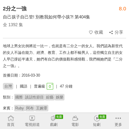
2分之一強
8.0
自己孩子自己管! 別教我如何帶小孩?! 第404集
全 1392 集
收藏
分享
地球上男女比例將近一比一，也就是有二分之一的女人。我們認為新世代
的女人不論在能力、經濟、教育、工作上都不輸男人，這些獨立自主的女
人早已撐起半邊天，她們有自己的價值觀和感情觀，我們稱她們是『二分
之一強』。
首播日期：2016-03-30
台灣
國語
普遍級
47 分鐘
類別：
國際
談話性節目
綜藝
娛樂
來賓：
Ruby
阿布
王婉霏
主持：
梁赫群
六月
首頁
電視頻道
戲劇
電影
短劇
更多