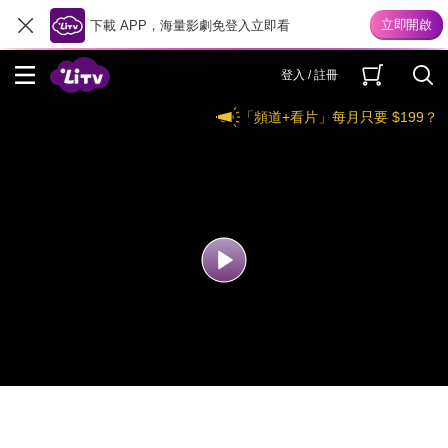
下載 APP，海量影劇免登入立即看
登入 / 註冊
「頻道+看片」每月只要 $199？