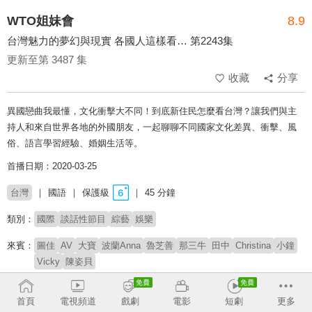
WTO姐妹會
8.9
台灣魅力的夢幻與現實 各國人這樣看… 第2243集
更新至第 3487 集
收藏
分享
異國戀曲我最懂，文化衝擊大不同！到底新住民怎麼看台灣？讓我們與主
持人和來自世界各地的外國朋友，一起聊聊不同國家文化差異、衝擊、風
俗、語言學習經驗、婚姻生活等。
首播日期：2020-03-25
台灣
國語
保護級
45 分鐘
類別：
國際
談話性節目
綜藝
娛樂
來賓：
圖佳
AV
大寶
波蘭Anna
魯芝善
那三牛
田中
Christina
小鐘
Vicky
陳姿貝
主持：
莎莎
郭彥均
首頁
電視頻道
戲劇
電影
短劇
更多