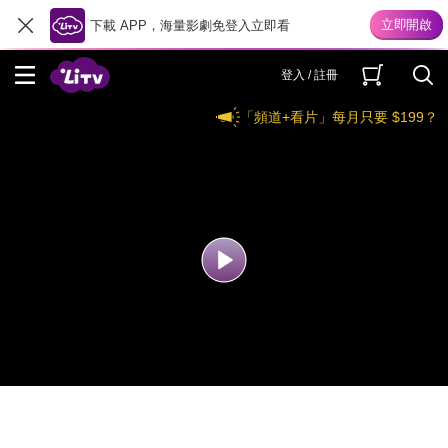
下載 APP，海量影劇免登入立即看
登入 / 註冊
「頻道+看片」每月只要 $199？