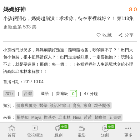
媽媽好神
8.0
小孩很開心，媽媽超崩潰！求求你，待在家裡就好？！ 第119集
更新至第 533 集
收藏
分享
小孩出門狀況多，媽媽崩潰好難過！隨時隨地番，吵鬧停不了？！出門大
包小包裝，根本把媽當僕人？！出門走走喊好累，一定要抱抱？！玩到拉
不走，就是要這個！那個！每一個！！！各種媽媽的人生絕境就交給心理
諮商師邱永林來解救！！
首播日期：2017-10-04
2017
台灣
國語
普遍級
47 分鐘
類別：
健康與健身
醫學
談話性節目
育兒
家庭
親子關係
來賓：
楊皓如
Maya
撒基努
邱永林
Nina
茜茜
趙唯伶
五寶媽
主持：
黃瑽寧
鍾欣凌
首頁
電視頻道
戲劇
電影
短劇
更多