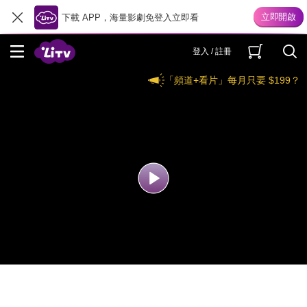
下載 APP，海量影劇免登入立即看
登入 / 註冊
「頻道+看片」每月只要 $199？