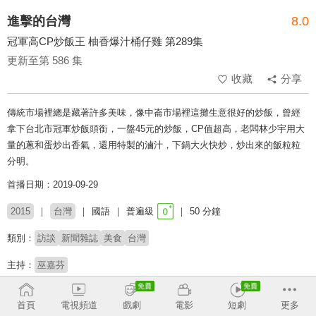
進擊的台灣
8.0
冠軍高CP炒飯王 柚香爆汁桶仔雞 第289集
更新至第 586 集
收藏
分享
傳統市場裡總是藏著許多美味，像中崙市場裡這攤生意很好的炒飯，曾經
拿下台北市冠軍炒飯頭銜，一盤45元的炒飯，CP值超高，老闆林少宇用大
量的蔥和蛋炒出香氣，還用特製的滷汁，下鍋大火快炒，炒出來的飯粒粒
分明。
首播日期：2019-09-29
2015
台灣
國語
普遍級
50 分鐘
類別：
訪談
新聞雜誌
美食
台灣
主持：
巫嘉芬
# 美食探索
# 生命故事
# 小人物
# 社會百態
# 深度報導
首頁
電視頻道
戲劇
電影
短劇
更多