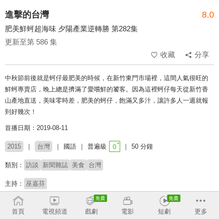
進擊的台灣
8.0
肥美鮮蚵超海味 夕陽產業逆轉勝 第282集
更新至第 586 集
收藏
分享
中秋節前後就是蚵仔最肥美的時候，在新竹東門市場裡，這間人氣很旺的
鮮蚵專賣店，晚上總是擠滿了愛嚐鮮的饕客。因為這裡蚵仔每天從新竹香
山產地直送，美味零時差，肥美的蚵仔，飽滿又多汁，讓許多人一週就報
到好幾次！
首播日期：2019-08-11
2015
台灣
國語
普遍級
50 分鐘
類別：
訪談
新聞雜誌
美食
台灣
主持：
巫嘉芬
# 美食探索
# 生命故事
# 小人物
# 社會百態
# 深度報導
首頁
電視頻道
戲劇
電影
短劇
更多