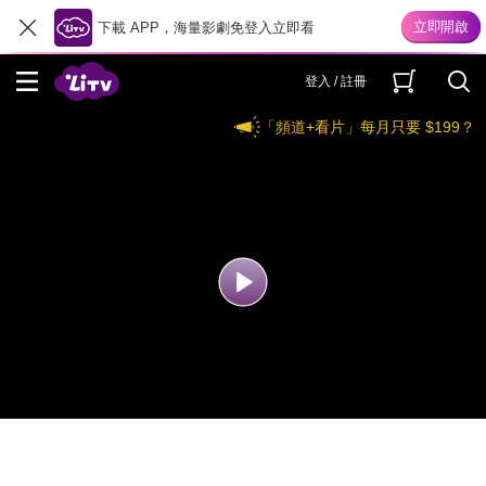
下載 APP，海量影劇免登入立即看
登入 / 註冊
「頻道+看片」每月只要 $199？