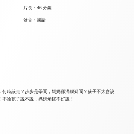
片長：
46 分鐘
發音：
國語
媽媽好神之俗女家務事
食在有健康
健康問良醫
8.0
8.0
8.2
更新至第 504 集
更新至第 563 集
更新至第 91 集
，何時該走？步步是學問，媽媽卻滿腦疑問？孩子不太會說
！不論孩子說不說，媽媽煩惱不好說！
銀髮寶典
聽媽媽的話
請你跟我這樣過
8.0
7.7
8.0
更新至第 8 集
更新至第 120 集
更新至第 1271 集