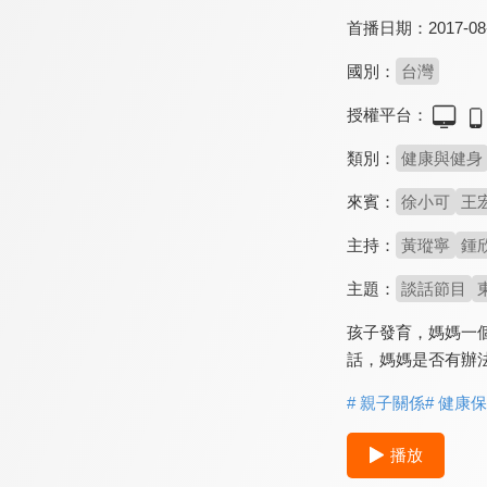
首播日期：
2017-08
國別：
台灣
授權平台：
類別：
健康與健身
來賓：
徐小可
王
主持：
黃瑽寧
鍾
主題：
談話節目
孩子發育，媽媽一
話，媽媽是否有辦
# 親子關係
# 健康
播放