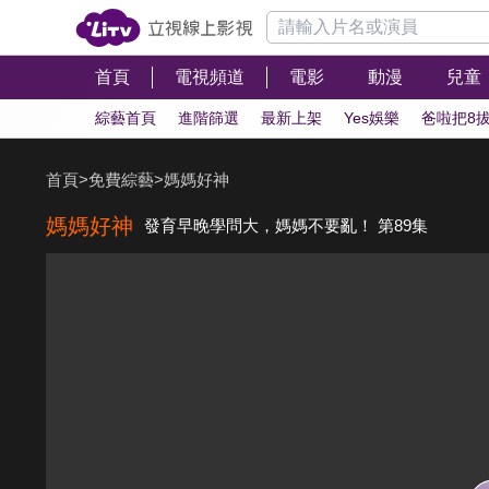
首頁
電視頻道
電影
動漫
兒童
綜藝首頁
進階篩選
最新上架
Yes娛樂
爸啦把8
首頁
>
免費綜藝
>
媽媽好神
媽媽好神
發育早晚學問大，媽媽不要亂！ 第89集