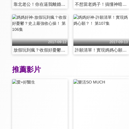
靠北老公！你在逼我離婚嗎？！ 第100集
不想當老媽子！搞懂神暗示？！ 第101集
2017-09-12
2017-09-13
放假玩到瘋？收假好憂鬱？史上最強收心操！ 第106集
許願清單！實現媽媽心願？！ 第107集
推薦影片