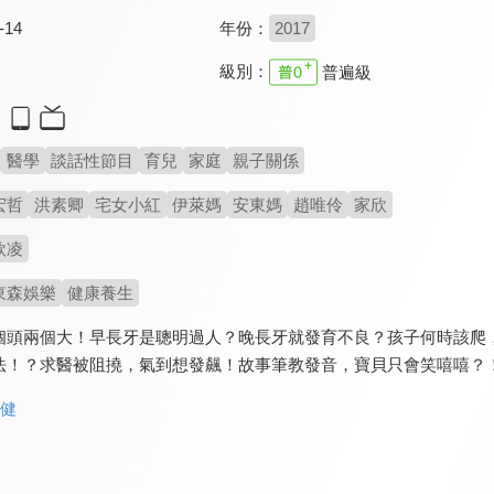
-14
年份：
2017
級別：
普遍級
醫學
談話性節目
育兒
家庭
親子關係
宏哲
洪素卿
宅女小紅
伊萊媽
安東媽
趙唯伶
家欣
欣凌
東森娛樂
健康養生
個頭兩個大！早長牙是聰明過人？晚長牙就發育不良？孩子何時該爬
法！？求醫被阻撓，氣到想發飆！故事筆教發音，寶貝只會笑嘻嘻？
保健