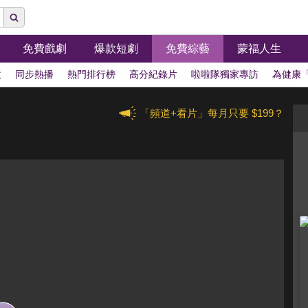
免費戲劇
爆款短劇
免費綜藝
蒙福人生
拔
同步熱播
熱門排行榜
高分紀錄片
啦啦隊獨家專訪
為健康
「頻道+看片」每月只要 $199？