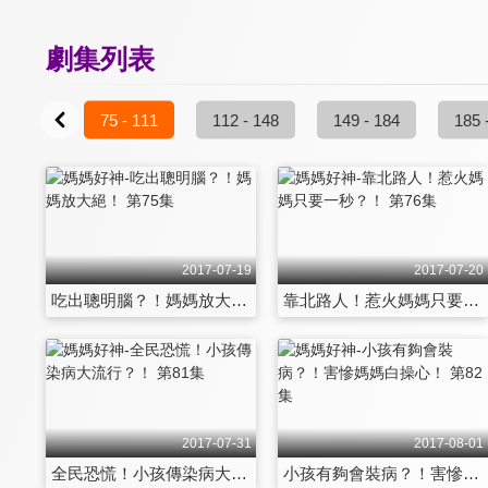
劇集列表
37 - 73
75 - 111
112 - 148
149 - 184
185 
2017-07-19
2017-07-20
吃出聰明腦？！媽媽放大絕！ 第75集
靠北路人！惹火媽媽只要一秒？！ 第76集
2017-07-31
2017-08-01
全民恐慌！小孩傳染病大流行？！ 第81集
小孩有夠會裝病？！害慘媽媽白操心！ 第82集