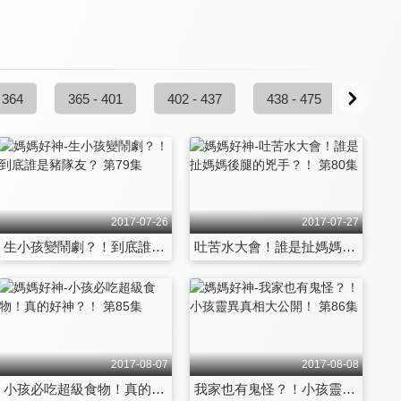
 364
365 - 401
402 - 437
438 - 475
476 -
2017-07-26
2017-07-27
生小孩變鬧劇？！到底誰是豬隊友？ 第79集
吐苦水大會！誰是扯媽媽後腿的兇手？！ 第80集
2017-08-07
2017-08-08
小孩必吃超級食物！真的好神？！ 第85集
我家也有鬼怪？！小孩靈異真相大公開！ 第86集