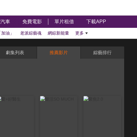
汽車
免費電影
單片租借
下載APP
「加油」
老派綜藝魂
網綜新能量
更多
劇集列表
推薦影片
綜藝排行