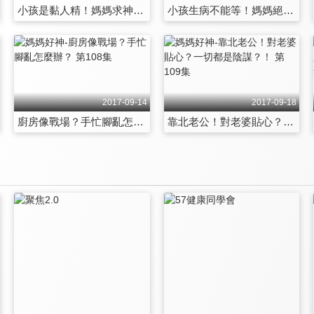
小孩是黏人精！媽媽求神解？！ 第102集
小孩生病不能等！媽媽絕招大驗證？！ 第103集
2017-09-14
2017-09-18
廚房像戰場？手忙腳亂怎麼辦？ 第108集
靠北老公！對老婆貼心？一切都是陰謀？！ 第109集