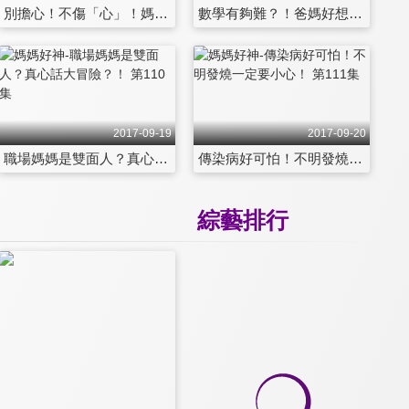
別擔心！不傷「心」！媽媽的強「心」針？！ 第104集
數學有夠難？！爸媽好想舉白旗！ 第105集
2017-09-19
2017-09-20
職場媽媽是雙面人？真心話大冒險？！ 第110集
傳染病好可怕！不明發燒一定要小心！ 第111集
綜藝排行