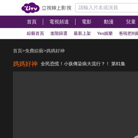
首頁
電視頻道
電影
動漫
兒童
綜藝首頁
進階篩選
最新上架
Yes娛樂
爸啦把8
首頁
>
免費綜藝
>
媽媽好神
媽媽好神
全民恐慌！小孩傳染病大流行？！ 第81集