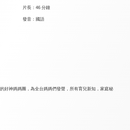
片長：
46 分鐘
發音：
國語
媽媽好神之俗女家務事
食在有健康
健康問良醫
8.0
8.0
8.2
更新至第 504 集
更新至第 563 集
更新至第 91 集
藝的好神媽媽團，為全台媽媽們發聲，所有育兒新知，家庭秘
銀髮寶典
聽媽媽的話
請你跟我這樣過
8.0
7.7
8.0
更新至第 8 集
更新至第 120 集
更新至第 1271 集