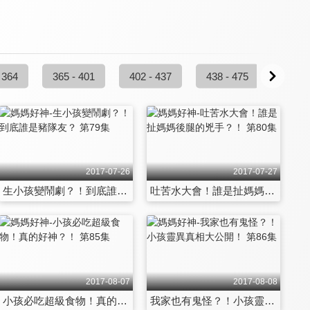
 364
365 - 401
402 - 437
438 - 475
476 -
2017-07-26
2017-07-27
生小孩變鬧劇？！到底誰是豬隊友？ 第79集
吐苦水大會！誰是扯媽媽後腿的兇手？！ 第80集
2017-08-07
2017-08-08
小孩必吃超級食物！真的好神？！ 第85集
我家也有鬼怪？！小孩靈異真相大公開！ 第86集