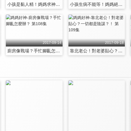
小孩是黏人精！媽媽求神解？！ 第102集
小孩生病不能等！媽媽絕招大驗證？！ 第103集
2017-09-14
2017-09-18
廚房像戰場？手忙腳亂怎麼辦？ 第108集
靠北老公！對老婆貼心？一切都是陰謀？！ 第109集