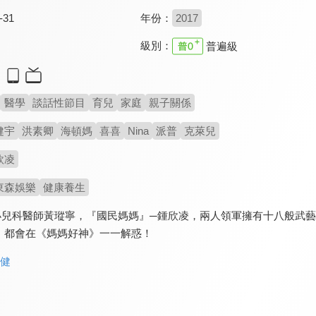
-31
年份：
2017
級別：
普遍級
醫學
談話性節目
育兒
家庭
親子關係
健宇
洪素卿
海頓媽
喜喜
Nina
派普
克萊兒
欣凌
東森娛樂
健康養生
小兒科醫師黃瑽寧，『國民媽媽』─鍾欣凌，兩人領軍擁有十八般武
，都會在《媽媽好神》一一解惑！
保健