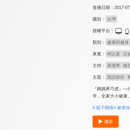
首播日期：
2017-07
國別：
台灣
授權平台：
類別：
健康與健身
來賓：
柯以柔
王
主持：
黃瑽寧
鍾
主題：
談話節目
『媽媽界巧虎』─
辛，全家大小健康
# 親子關係
# 健康
播放