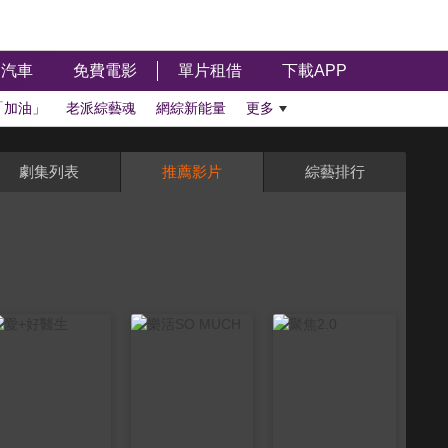
汽車
免費電影
單片租借
下載APP
「加油」
老派綜藝魂
網綜新能量
更多
劇集列表
推薦影片
綜藝排行