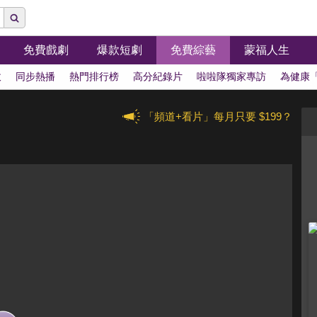
免費戲劇
爆款短劇
免費綜藝
蒙福人生
拔
同步熱播
熱門排行榜
高分紀錄片
啦啦隊獨家專訪
為健康
「頻道+看片」每月只要 $199？