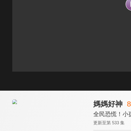
媽媽好神
8
全民恐慌！小孩
更新至第 533 集