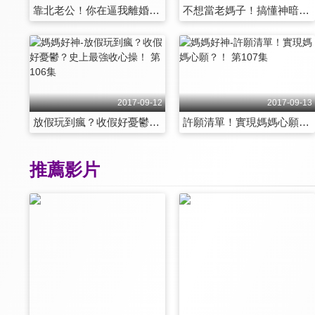
靠北老公！你在逼我離婚嗎？！ 第100集
不想當老媽子！搞懂神暗示？！ 第101集
2017-09-12
2017-09-13
放假玩到瘋？收假好憂鬱？史上最強收心操！ 第106集
許願清單！實現媽媽心願？！ 第107集
推薦影片