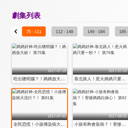
劇集列表
37 - 73
75 - 111
112 - 148
149 - 184
185 
2017-07-19
2017-07-20
吃出聰明腦？！媽媽放大絕！ 第75集
靠北路人！惹火媽媽只要一秒？！ 第76集
2017-07-31
2017-08-01
全民恐慌！小孩傳染病大流行？！ 第81集
小孩有夠會裝病？！害慘媽媽白操心！ 第82集