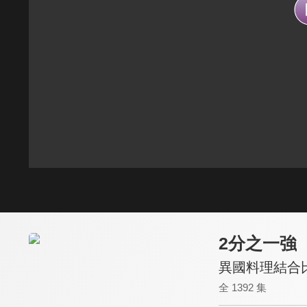
2分之一強
異國料理結合比
全 1392 集