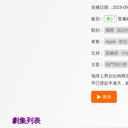
首播日期：
2019-09
級別：
普遍
類別：
國際
談話
來賓：
Apple
郭主
主持：
梁赫群
小
主題：
熱門排行榜
地球上男女比例將
早已撐起半邊天，
播放
劇集列表