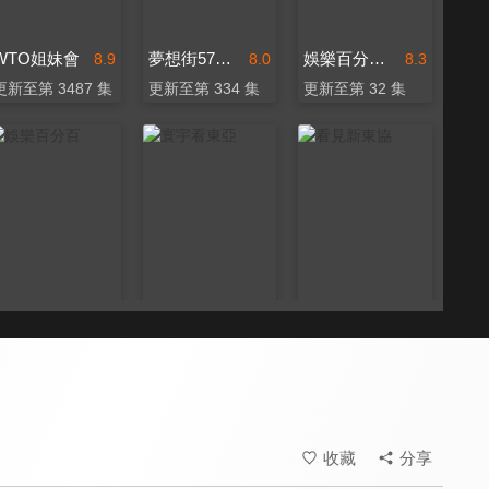
WTO姐妹會
夢想街57號 全能事務所
娛樂百分百-YT網路版
8.9
8.0
8.3
更新至第 3487 集
更新至第 334 集
更新至第 32 集
娛樂百分百
寰宇看東亞
看見新東協
8.3
7.2
7.3
更新至第 462 集
全 67 集
更新至第 224 集
收藏
分享