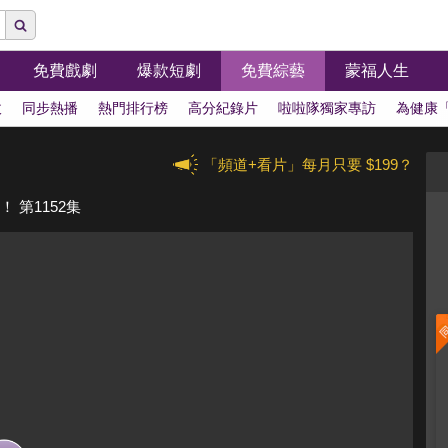
免費戲劇
爆款短劇
免費綜藝
蒙福人生
拔
同步熱播
熱門排行榜
高分紀錄片
啦啦隊獨家專訪
為健康
「頻道+看片」每月只要 $199？
 第1152集