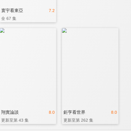
寰宇看東亞
7.2
全 67 集
翔實論談
鉅亨看世界
8.0
8.0
更新至第 43 集
更新至第 262 集