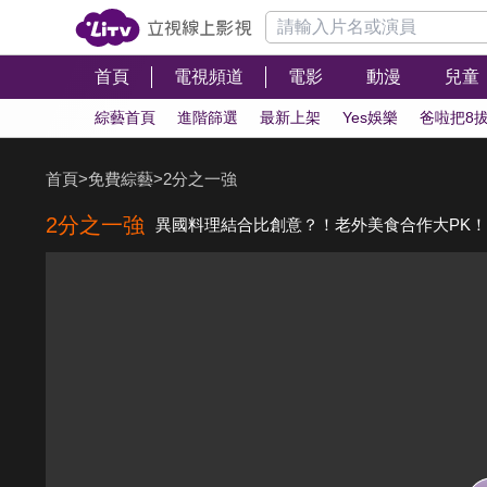
首頁
電視頻道
電影
動漫
兒童
綜藝首頁
進階篩選
最新上架
Yes娛樂
爸啦把8
首頁
>
免費綜藝
>
2分之一強
2分之一強
異國料理結合比創意？！老外美食合作大PK！！