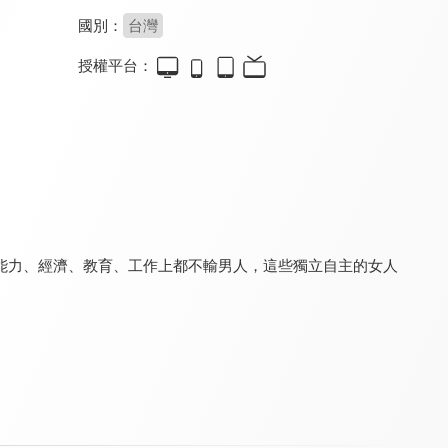
國別：
台灣
授權平台：
寰宇全視界
月曜巴士
虛擬貨幣新手村
8.0
8.2
8.0
更新至第 690 集
全 3 集
更新至第 8 集
能力、經濟、教育、工作上都不輸男人，這些獨立自主的女人
翔實論談
鉅亨看世界
理財芳程式
8.0
8.0
8.0
更新至第 43 集
更新至第 262 集
更新至第 61 集