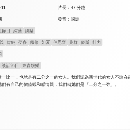
-11
片長：
47 分鐘
發音：
國語
級
性節目
綜藝
娛樂
義
肯納
夢多
佩修
妲夏
仲思齊
兆群
麥斯
杜力
禎
談話節目
東森娛樂
近一比一，也就是有二分之一的女人。我們認為新世代的女人不論在
她們有自己的價值觀和感情觀，我們稱她們是『二分之一強』。