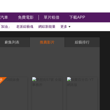
汽車
免費電影
單片租借
下載APP
「加油」
老派綜藝魂
網綜新能量
更多
劇集列表
推薦影片
綜藝排行