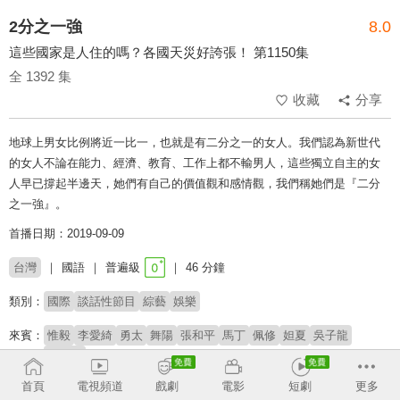
2分之一強
8.0
這些國家是人住的嗎？各國天災好誇張！ 第1150集
全 1392 集
收藏
分享
地球上男女比例將近一比一，也就是有二分之一的女人。我們認為新世代
的女人不論在能力、經濟、教育、工作上都不輸男人，這些獨立自主的女
人早已撐起半邊天，她們有自己的價值觀和感情觀，我們稱她們是『二分
之一強』。
首播日期：2019-09-09
台灣
國語
普遍級
46 分鐘
類別：
國際
談話性節目
綜藝
娛樂
來賓：
惟毅
李愛綺
勇太
舞陽
張和平
馬丁
佩修
妲夏
吳子龍
賈斯汀
首頁
電視頻道
戲劇
電影
短劇
更多
主持：
梁赫群
小禎