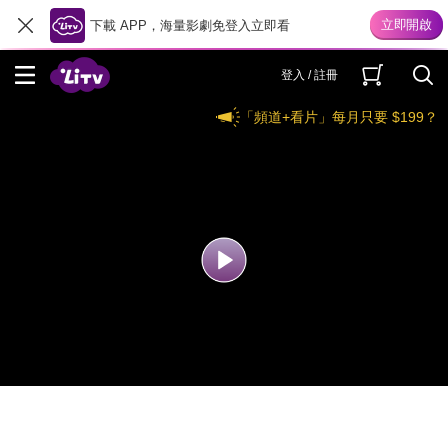
下載 APP，海量影劇免登入立即看
登入 / 註冊
「頻道+看片」每月只要 $199？