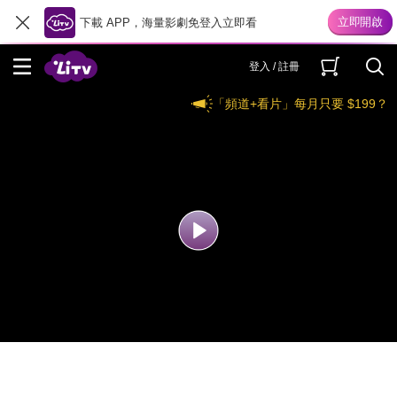
下載 APP，海量影劇免登入立即看
登入 / 註冊
「頻道+看片」每月只要 $199？