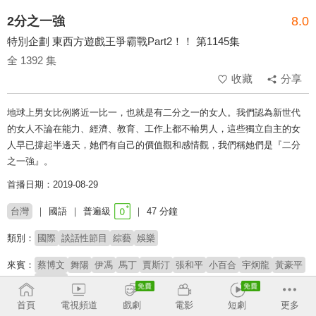
2分之一強
8.0
特別企劃 東西方遊戲王爭霸戰Part2！！ 第1145集
全 1392 集
收藏
分享
地球上男女比例將近一比一，也就是有二分之一的女人。我們認為新世代
的女人不論在能力、經濟、教育、工作上都不輸男人，這些獨立自主的女
人早已撐起半邊天，她們有自己的價值觀和感情觀，我們稱她們是『二分
之一強』。
首播日期：2019-08-29
台灣
國語
普遍級
47 分鐘
類別：
國際
談話性節目
綜藝
娛樂
來賓：
蔡博文
舞陽
伊馮
馬丁
賈斯汀
張和平
小百合
宇炯龍
黃豪平
徐小可
首頁
電視頻道
戲劇
電影
短劇
更多
主持：
梁赫群
小禎