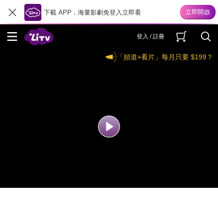
下載 APP，海量影劇免登入立即看
登入 / 註冊
「頻道+看片」每月只要 $199？