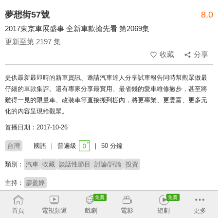
夢想街57號
8.0
2017東京車展盛事 全新車款搶先看 第2069集
更新至第 2197 集
收藏
分享
提供最新最即時的新車資訊、邀請汽車達人分享試車報告同時幫觀眾做最
仔細的車款集評。還有專家分享最實用、最省錢的愛車維修撇步，甚至將
難得一見的限量車、改裝車等直接搬到棚內，將更專業、更豐富、更多元
化的內容呈現給觀眾。
首播日期：2017-10-26
台灣
國語
普遍級
50 分鐘
類別：
汽車
收藏
談話性節目
討論/評論
投資
主持：
廖盈婷
收回
首頁
電視頻道
戲劇
電影
短劇
更多