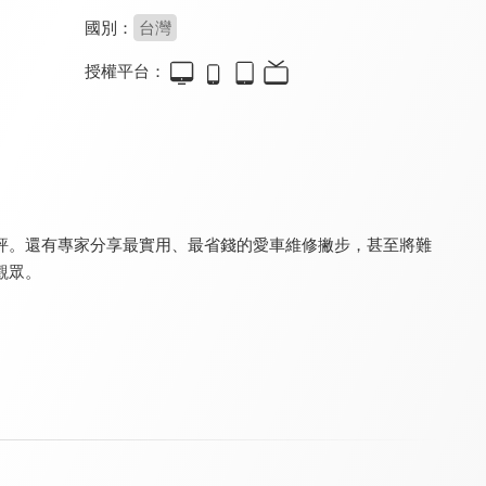
國別：
台灣
授權平台：
SiCAR愛車酷
統哥 嗜駕Pit63
CARLINK鏈車網
8.6
8.2
7.9
更新至第 281 集
更新至第 190 集
更新至第 107 集
評。還有專家分享最實用、最省錢的愛車維修撇步，甚至將難
觀眾。
Auto-Online 汽車線上情報誌
新聞觀測站
夢想街57號 全能事務所
8.0
8.3
8.0
更新至第 233 集
更新至第 53 集
更新至第 334 集