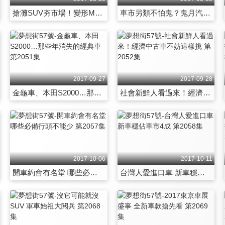
搶灘SUV夯市場！變形MPV大軍來襲 第2030集
車市另類不怕鬼？鬼月汽車禁忌多！ 第2031集
2017-09-27
2017-09-28
金龜車、本田S2000…那些年消失的經典車 第2051集
社會新鮮人看過來！經濟中古車不妨這樣挑 第2052集
2017-10-06
2017-10-11
開車約會有名堂 哪些必備行頭不能少 第2057集
台灣人愛進口車 新車穩佔車市4成 第2058集