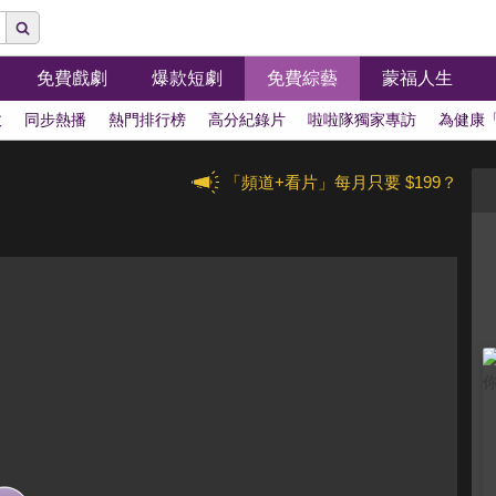
免費戲劇
爆款短劇
免費綜藝
蒙福人生
拔
同步熱播
熱門排行榜
高分紀錄片
啦啦隊獨家專訪
為健康
「頻道+看片」每月只要 $199？