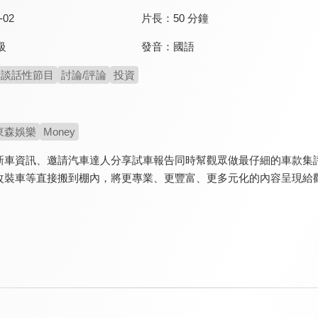
-02
片長：
50 分鐘
發音：
國語
級
談話性節目
討論/評論
投資
東森娛樂
Money
新車資訊、邀請汽車達人分享試車報告同時幫觀眾做最仔細的車款集
改裝車等直接搬到棚內，將更專業、更豐富、更多元化的內容呈現給