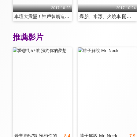
2017-10-23
2017-10-24
車壇大震盪！神戶製鋼造假「日本製」神話破滅！？ 第2066集
爆胎、水漂、火燒車 開車出狀況怎麼辦！？ 第2067集
推薦影片
夢想街57號 預約你的夢想
脖子解說 Mr. Neck
8.4
7.9