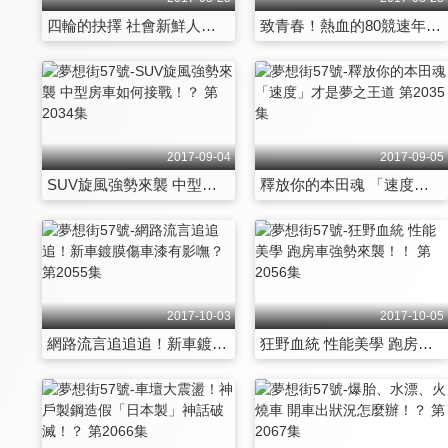
四輪的抉擇 社會新鮮人理性與感性的煩惱 第2028集
致青春！熱血的80競速年代「殺手級」野獸 第2029集
2017-09-04
2017-09-05
SUV旋風強勢來襲 中型房車如何接戰！？ 第2034集
釋放你的本田魂 「速度」才是夢之王道 第2035集
2017-10-03
2017-10-05
網路流言追追追！新車鍍膜傷車漆有影嘸？ 第2055集
狂野血統 性能美學 跑房車強勢來襲！！ 第2056集