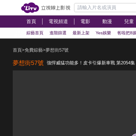
首頁
電視頻道
電影
動漫
兒童
綜藝首頁
進階篩選
最新上架
Yes娛樂
爸啦把8
首頁
>
免費綜藝
>
夢想街57號
夢想街57號
強悍威猛功能多！皮卡引爆新車戰 第2054集