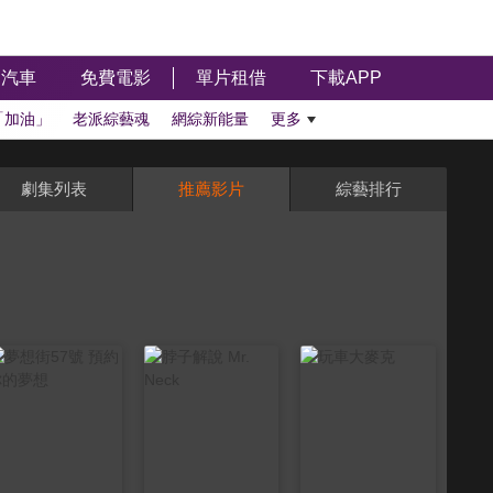
汽車
免費電影
單片租借
下載APP
「加油」
老派綜藝魂
網綜新能量
更多
劇集列表
推薦影片
綜藝排行