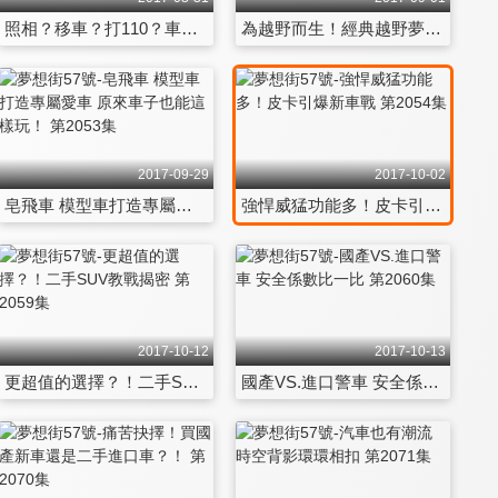
照相？移車？打110？車禍發生怎麼辦！？ 第2032集
為越野而生！經典越野夢幻車款就是Man 第2033集
2017-09-29
2017-10-02
皂飛車 模型車打造專屬愛車 原來車子也能這樣玩！ 第2053集
強悍威猛功能多！皮卡引爆新車戰 第2054集
2017-10-12
2017-10-13
更超值的選擇？！二手SUV教戰揭密 第2059集
國產VS.進口警車 安全係數比一比 第2060集