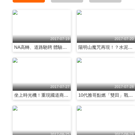
2017-07-19
2017-07-20
NA高轉、道路馳聘 體驗極速快感追風魅力 第2001集
陽明山魔咒再現！？水泥車撞飛22車4死9傷 第2002集
2017-07-27
2017-07-28
坐上時光機！重現國道商務艙「國光號」！ 第2007集
10代雅哥點燃「雙田」戰火 好爸爸車誰勝出？ 第2008集
2017-08-25
2017-08-28