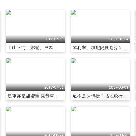
2017-07-21
2017-07-24
上山下海、露營、車聚 暑假就要醬玩！ 第2003集
零利率、加配備真划算？拆解車商促銷花招 第2004集
2017-07-31
2017-08-01
是車亦是甜蜜窩 露營車陪你走天涯 第2009集
這不是保時捷！貼地飛行獸 超跑傳奇RUF 第2010集
2017-08-29
2017-08-30