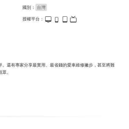
國別：
台灣
授權平台：
2017-07-27
2017-07-28
坐上時光機！重現國道商務艙「國光號」！ 第2007集
10代雅哥點燃「雙田」戰火 好爸爸車誰勝出？ 第2008集
評。還有專家分享最實用、最省錢的愛車維修撇步，甚至將難
2017-07-31
2017-08-01
觀眾。
是車亦是甜蜜窩 露營車陪你走天涯 第2009集
這不是保時捷！貼地飛行獸 超跑傳奇RUF 第2010集
2017-08-23
2017-08-24
國民車滿街跑 那些年我們坐過的計程車 第2026集
泡水車、事故車、汽車貸款 中古車商騙很大！？ 第2027集