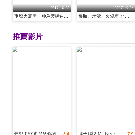
2017-10-23
2017-10-24
車壇大震盪！神戶製鋼造假「日本製」神話破滅！？ 第2066集
爆胎、水漂、火燒車 開車出狀況怎麼辦！？ 第2067集
推薦影片
夢想街57號 預約你的夢想
脖子解說 Mr. Neck
8.4
7.9