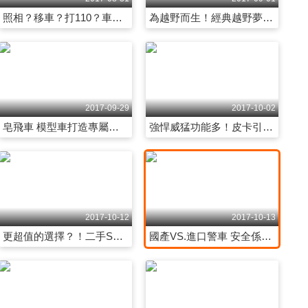
照相？移車？打110？車禍發生怎麼辦！？ 第2032集
為越野而生！經典越野夢幻車款就是Man 第2033集
2017-09-04
2017-09-05
SUV旋風強勢來襲 中型房車如何接戰！？ 第2034集
釋放你的本田魂 「速度」才是夢之王道 第2035集
2017-09-29
2017-10-02
皂飛車 模型車打造專屬愛車 原來車子也能這樣玩！ 第2053集
強悍威猛功能多！皮卡引爆新車戰 第2054集
2017-09-27
2017-09-28
金龜車、本田S2000…那些年消失的經典車 第2051集
社會新鮮人看過來！經濟中古車不妨這樣挑 第2052集
2017-10-12
2017-10-13
更超值的選擇？！二手SUV教戰揭密 第2059集
國產VS.進口警車 安全係數比一比 第2060集
2017-09-29
2017-10-02