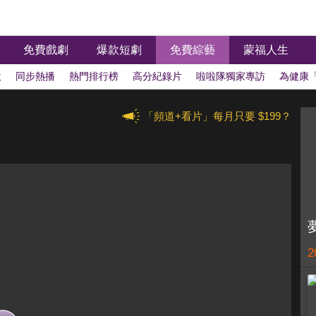
免費戲劇
爆款短劇
免費綜藝
蒙福人生
拔
同步熱播
熱門排行榜
高分紀錄片
啦啦隊獨家專訪
為健康
戀愛
音樂選秀
談話節目
超有梗短片
韓綜推薦
木曜4超玩全
「頻道+看片」每月只要 $199？
ney
健康養生
最新汽車影音
生活新知
中國大探索
民視四季
即將下架
2