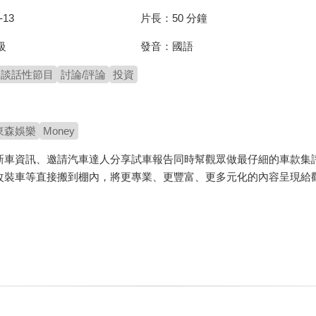
-13
片長：
50 分鐘
發音：
國語
級
談話性節目
討論/評論
投資
東森娛樂
Money
新車資訊、邀請汽車達人分享試車報告同時幫觀眾做最仔細的車款集
改裝車等直接搬到棚內，將更專業、更豐富、更多元化的內容呈現給