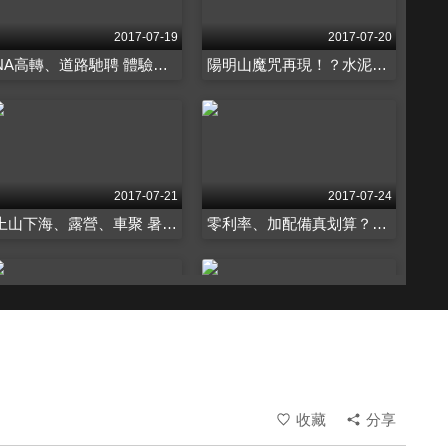
2017-07-19
2017-07-20
NA高轉、道路馳聘 體驗極速快感追風魅力 第2001集
陽明山魔咒再現！？水泥車撞飛22車4死9傷 第2002集
2017-07-21
2017-07-24
上山下海、露營、車聚 暑假就要醬玩！ 第2003集
零利率、加配備真划算？拆解車商促銷花招 第2004集
2017-07-25
2017-07-26
看準7人座SUV商機 各大車廠推出車款搶市 第2005集
「可樂瓶」外擴輪弧吸睛 經典80的鐵漢柔情 第2006集
收藏
分享