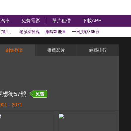
汽車
免費電影
單片租借
下載APP
「加油」
老派綜藝魂
網綜新能量
一日挑戰365行
系列
新聞政論
益智解題
今夜詭故事
劇集列表
推薦影片
綜藝排行
八大電視
華視
東森娛樂
亞洲旅遊台
夢想街57號
001 - 2071