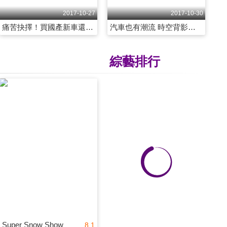
皂飛車 模型車打造專屬愛車 原來車子也能這樣玩！ 第2053集
強悍威猛功能多！皮卡引爆新車戰 第2054集
2017-10-27
2017-10-30
痛苦抉擇！買國產新車還是二手進口車？！ 第2070集
汽車也有潮流 時空背影環環相扣 第2071集
綜藝排行
2017-10-03
2017-10-05
網路流言追追追！新車鍍膜傷車漆有影嘸？ 第2055集
狂野血統 性能美學 跑房車強勢來襲！！ 第2056集
2017-10-06
2017-10-11
開車約會有名堂 哪些必備行頭不能少 第2057集
台灣人愛進口車 新車穩佔車市4成 第2058集
Super Snow Show
8.1