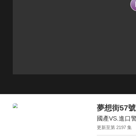
夢想街57號
國產VS.進口
更新至第 2197 集