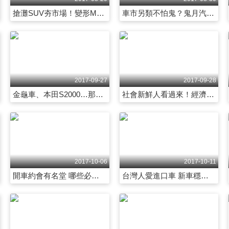
搶灘SUV夯市場！變形MPV大軍來襲 第2030集
車市另類不怕鬼？鬼月汽車禁忌多！ 第2031集
2017-09-27
2017-09-28
金龜車、本田S2000…那些年消失的經典車 第2051集
社會新鮮人看過來！經濟中古車不妨這樣挑 第2052集
2017-10-06
2017-10-11
開車約會有名堂 哪些必備行頭不能少 第2057集
台灣人愛進口車 新車穩佔車市4成 第2058集