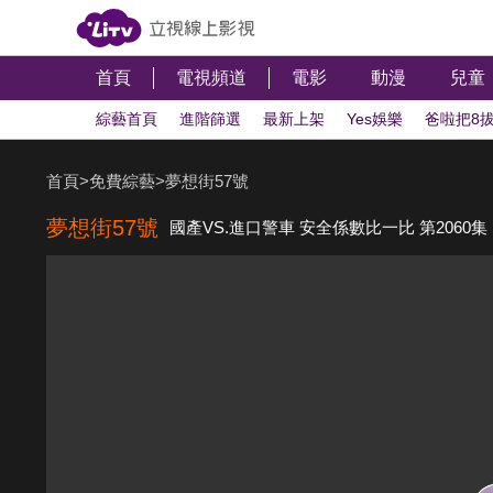
首頁
電視頻道
電影
動漫
兒童
綜藝首頁
進階篩選
最新上架
Yes娛樂
爸啦把8
下班去吃飯
旅遊美食
戶外遊戲
九九敬老
我要談
首頁
>
免費綜藝
>
夢想街57號
LiTV偶像專題特企
LiTV泰可愛旋風
演唱會直擊
Mo
夢想街57號
國產VS.進口警車 安全係數比一比 第2060集
龍華電視
年代電視
中天亞洲回看
空中英語教室