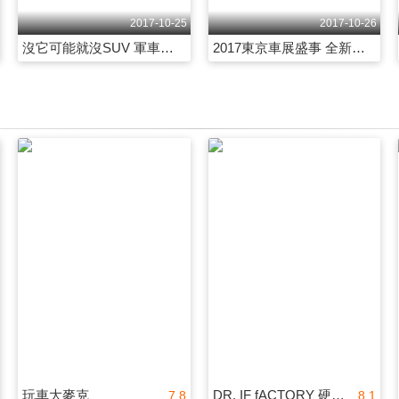
2017-10-25
2017-10-26
沒它可能就沒SUV 軍車始祖大閱兵 第2068集
2017東京車展盛事 全新車款搶先看 第2069集
玩車大麥克
DR. IF fACTORY 硬核車媒
7.8
8.1