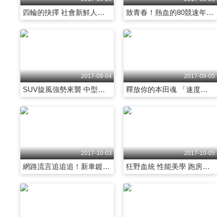
四輪的抉擇 社會新鮮人理性與感性的煩惱 第2028集
致青春！熱血的80競速年代「殺手級」野獸 第2029集
2017-09-04
2017-09-05
SUV旋風強勢來襲 中型房車如何接戰！？ 第2034集
釋放你的本田魂 「速度」才是夢之王道 第2035集
2017-10-03
2017-10-05
網路流言追追追！新車鍍膜傷車漆有影嘸？ 第2055集
狂野血統 性能美學 跑房車強勢來襲！！ 第2056集