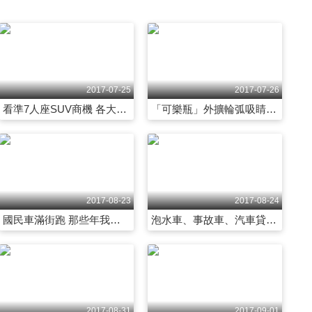
2017-08-25
2017-08-28
四輪的抉擇 社會新鮮人理性與感性的煩惱 第2028集
致青春！熱血的80競速年代「殺手級」野獸 第2029集
2017-07-25
2017-07-26
看準7人座SUV商機 各大車廠推出車款搶市 第2005集
「可樂瓶」外擴輪弧吸睛 經典80的鐵漢柔情 第2006集
2017-08-29
2017-08-30
搶灘SUV夯市場！變形MPV大軍來襲 第2030集
車市另類不怕鬼？鬼月汽車禁忌多！ 第2031集
2017-08-23
2017-08-24
國民車滿街跑 那些年我們坐過的計程車 第2026集
泡水車、事故車、汽車貸款 中古車商騙很大！？ 第2027集
2017-08-31
2017-09-01
照相？移車？打110？車禍發生怎麼辦！？ 第2032集
為越野而生！經典越野夢幻車款就是Man 第2033集
2017-08-31
2017-09-01