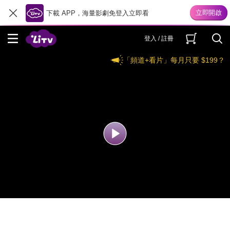
下載 APP，海量影劇免登入立即看
登入 / 註冊
「頻道+看片」每月只要 $199？