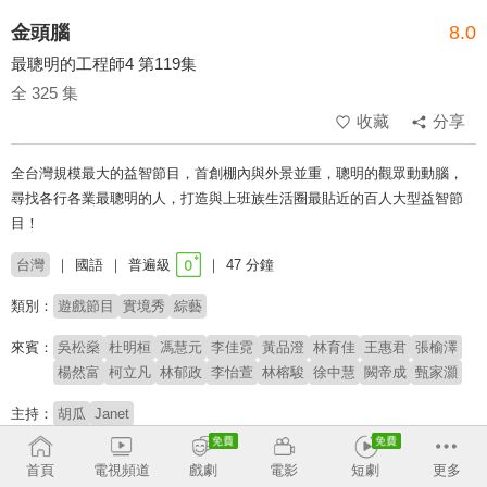
金頭腦
8.0
最聰明的工程師4 第119集
全 325 集
收藏
分享
全台灣規模最大的益智節目，首創棚內與外景並重，聰明的觀眾動動腦，
尋找各行各業最聰明的人，打造與上班族生活圈最貼近的百人大型益智節
目！
台灣
國語
普遍級
47 分鐘
類別：
遊戲節目
實境秀
綜藝
來賓：
吳松燊
杜明桓
馮慧元
李佳霓
黃品澄
林育佳
王惠君
張榆澤
楊然富
柯立凡
林郁政
李怡萱
林榕駿
徐中慧
闕帝成
甄家灝
主持：
胡瓜
Janet
首頁
電視頻道
戲劇
電影
短劇
更多
榮獲2013年 第48屆金鐘獎 綜藝節目獎。