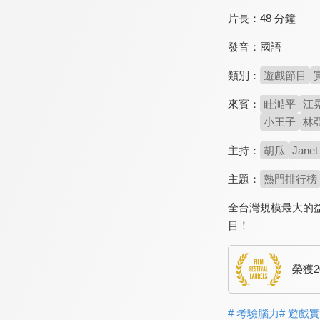
片長：
48 分鐘
發音：
國語
類別：
遊戲節目
來賓：
眭澔平
江
小王子
林
主持：
胡瓜
Janet
主題：
熱門排行榜
全台灣規模最大的
目！
榮獲2
# 考驗腦力
# 遊戲