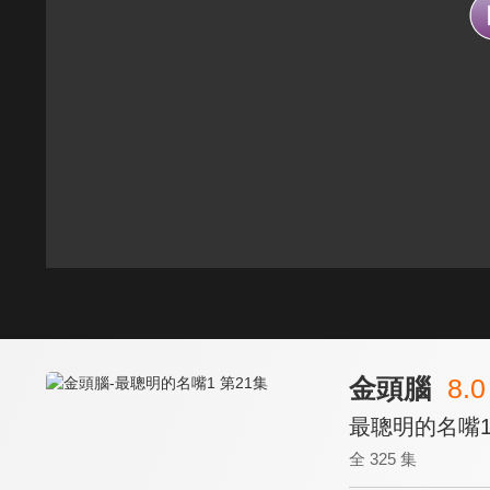
金頭腦
8.0
最聰明的名嘴1
全 325 集