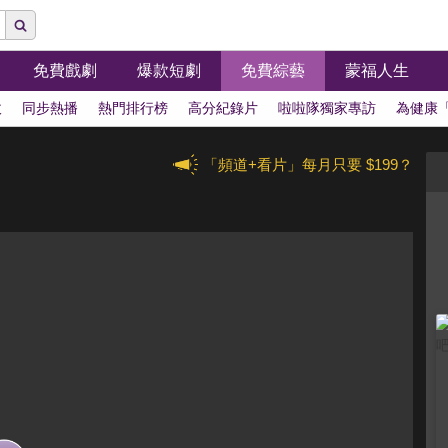
免費戲劇
爆款短劇
免費綜藝
蒙福人生
拔
同步熱播
熱門排行榜
高分紀錄片
啦啦隊獨家專訪
為健康
「頻道+看片」每月只要 $199？