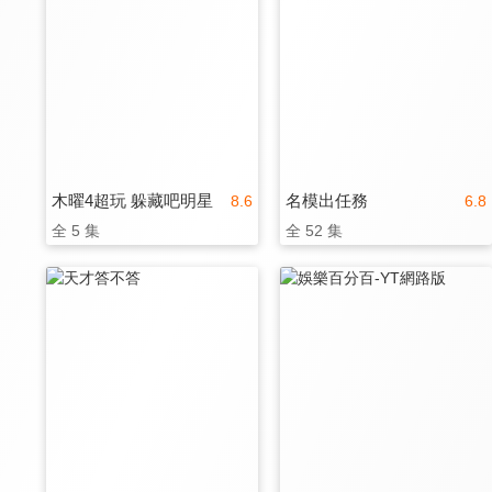
木曜4超玩 躲藏吧明星
名模出任務
8.6
6.8
全 5 集
全 52 集