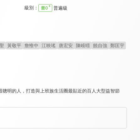
級別：
普遍級
娛樂百分百-YT網路版
娛樂百分百
百變智多星
8.3
8.3
8.3
更新至第 32 集
更新至第 462 集
更新至第 150 集
聖
黃敬平
詹惟中
江映瑤
唐宏安
陳峖暻
饒自強
鄭匡宇
最聰明的人，打造與上班族生活圈最貼近的百人大型益智節
綜藝大集合
超級同學會
分貝在出逃
9.1
7.2
8.1
更新至第 1280 集
全 65 集
全 10 集