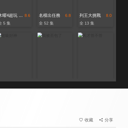
木曜4超玩 躲藏吧明星
名模出任務
列王大挑戰
8.6
6.8
8.0
全 5 集
全 52 集
全 13 集
超級好神
我被丟包了
天才答不答
8.0
8.2
8.2
全 40 集
全 6 集
更新至第 80 集
收藏
分享