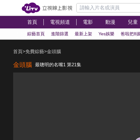
首頁
電視頻道
電影
動漫
兒童
綜藝首頁
進階篩選
最新上架
Yes娛樂
爸啦把8
首頁
>
免費綜藝
>
金頭腦
金頭腦
最聰明的名嘴1 第21集