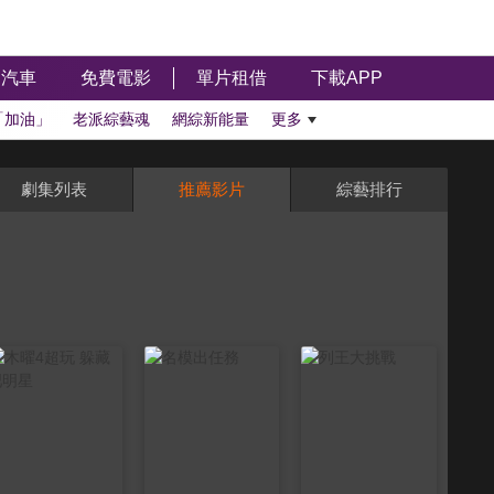
汽車
免費電影
單片租借
下載APP
「加油」
老派綜藝魂
網綜新能量
更多
劇集列表
推薦影片
綜藝排行