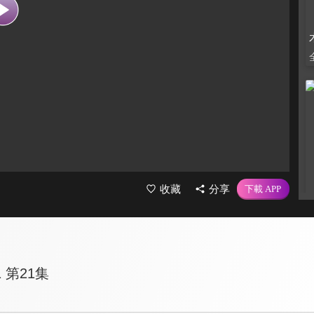
收藏
分享
 第21集