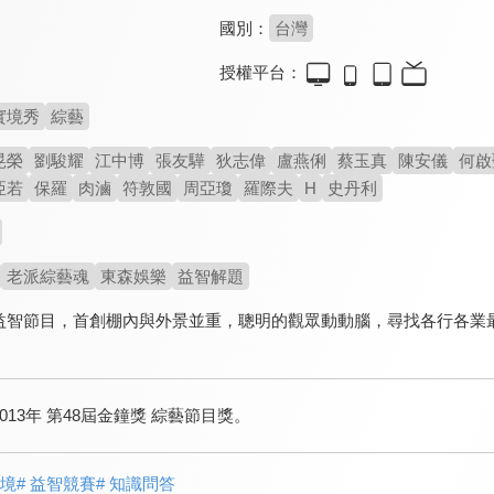
國別：
台灣
授權平台：
實境秀
綜藝
晃榮
劉駿耀
江中博
張友驊
狄志偉
盧燕俐
蔡玉真
陳安儀
何啟
亞若
保羅
肉滷
符敦國
周亞瓊
羅際夫
H
史丹利
老派綜藝魂
東森娛樂
益智解題
益智節目，首創棚內與外景並重，聰明的觀眾動動腦，尋找各行各業
013年 第48屆金鐘獎 綜藝節目獎。
實境
# 益智競賽
# 知識問答