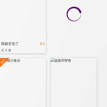
我被丟包了
8.2
全 6 集