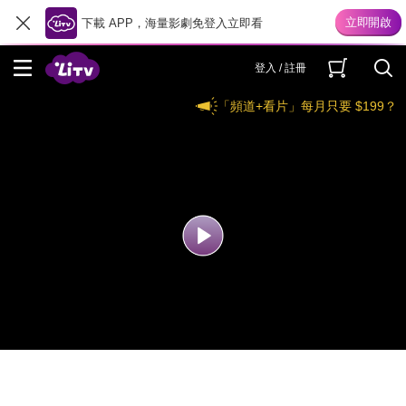
下載 APP，海量影劇免登入立即看
登入 / 註冊
「頻道+看片」每月只要 $199？