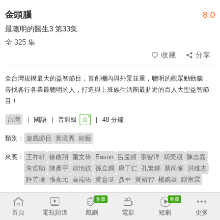
金頭腦
8.0
最聰明的醫生3 第33集
全 325 集
收藏
分享
全台灣規模最大的益智節目，首創棚內與外景並重，聰明的觀眾動動腦，
尋找各行各業最聰明的人，打造與上班族生活圈最貼近的百人大型益智節
目！
台灣
國語
普遍級
48 分鐘
類別：
遊戲節目
實境秀
綜藝
來賓：
王祚軒
徐啟翔
蕭文偉
Eason
呂孟頻
張智洋
胡奕晟
陳志嘉
朱哲助
陳彥宇
賴怡妏
孫立嫻
康丁仁
孔繁錦
蔡尚峯
洪維志
許芳瑜
張嘉元
高端佑
黃意珽
彥平
黃裕智
楊婉菱
謝宗霖
主持：
胡瓜
Janet
首頁
電視頻道
戲劇
電影
短劇
更多