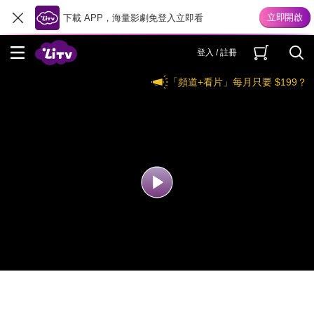
下載 APP，海量影劇免登入立即看
登入 / 註冊
「頻道+看片」每月只要 $199？