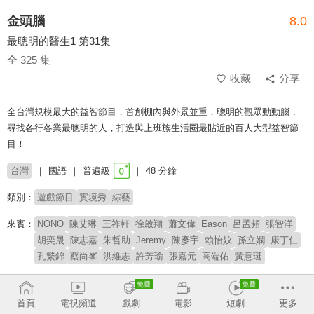
金頭腦
8.0
最聰明的醫生1 第31集
全 325 集
收藏
分享
全台灣規模最大的益智節目，首創棚內與外景並重，聰明的觀眾動動腦，
尋找各行各業最聰明的人，打造與上班族生活圈最貼近的百人大型益智節
目！
台灣
國語
普遍級
48 分鐘
類別：
遊戲節目
實境秀
綜藝
來賓：
NONO
陳艾琳
王祚軒
徐啟翔
蕭文偉
Eason
呂孟頻
張智洋
胡奕晟
陳志嘉
朱哲助
Jeremy
陳彥宇
賴怡妏
孫立嫻
康丁仁
孔繁錦
蔡尚峯
洪維志
許芳瑜
張嘉元
高端佑
黃意珽
主持：
胡瓜
Janet
首頁
電視頻道
戲劇
電影
短劇
更多