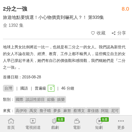
2分之一強
8.0
旅遊地點要慎選！小心物價貴到嚇死人？！ 第939集
全 1392 集
收藏
分享
地球上男女比例將近一比一，也就是有二分之一的女人。我們認為新世代
的女人不論在能力、經濟、教育、工作上都不輸男人，這些獨立自主的女
人早已撐起半邊天，她們有自己的價值觀和感情觀，我們稱她們是『二分
之一強』。
首播日期：2018-08-28
台灣
國語
普遍級
46 分鐘
類別：
國際
談話性節目
綜藝
娛樂
來賓：
高伊玲
禹安
詹子晴
夢多
麻努
蔡博文
韋佳德
阿龍
尼可
主持：
梁赫群
小禎
首頁
電視頻道
戲劇
電影
短劇
更多