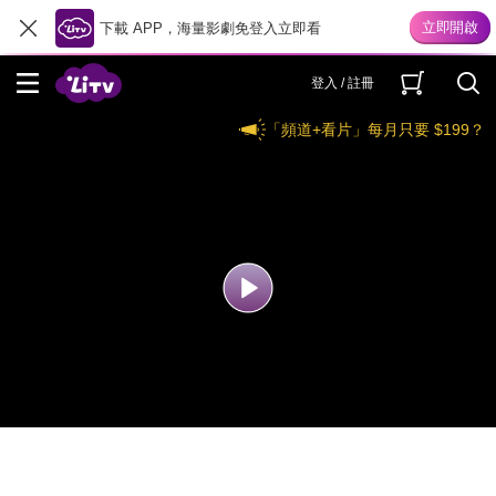
下載 APP，海量影劇免登入立即看
登入 / 註冊
「頻道+看片」每月只要 $199？