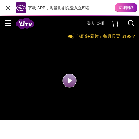
下載 APP，海量影劇免登入立即看
登入 / 註冊
「頻道+看片」每月只要 $199？