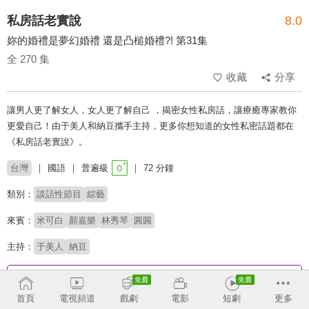
私房話老實說
8.0
妳的婚禮是夢幻婚禮 還是凸槌婚禮?! 第31集
全 270 集
收藏
分享
讓男人更了解女人，女人更了解自己 ，揭密女性私房話，讓療癒專家教你
更愛自己！由于美人和納豆攜手主持，更多你想知道的女性私密話題都在
《私房話老實說》。
台灣
國語
普遍級
72 分鐘
類別：
談話性節目
綜藝
來賓：
米可白
顏嘉樂
林秀琴
圓圓
主持：
于美人
納豆
收回
首頁
電視頻道
戲劇
電影
短劇
更多