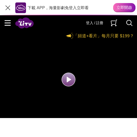
下載 APP，海量影劇免登入立即看
登入 / 註冊
「頻道+看片」每月只要 $199？