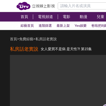
首頁
電視頻道
電影
動漫
兒童
綜藝首頁
進階篩選
最新上架
Yes娛樂
爸啦把8
首頁
>
免費綜藝
>
私房話老實說
私房話老實說
女人愛買不是病 是天性?! 第15集