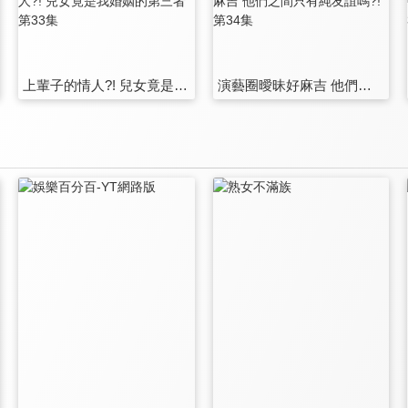
上輩子的情人?! 兒女竟是我婚姻的第三者 第33集
演藝圈曖昧好麻吉 他們之間只有純友誼嗎?! 第34集