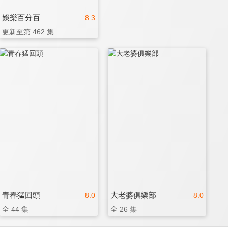
娛樂百分百
8.3
更新至第 462 集
青春猛回頭
大老婆俱樂部
8.0
8.0
全 44 集
全 26 集