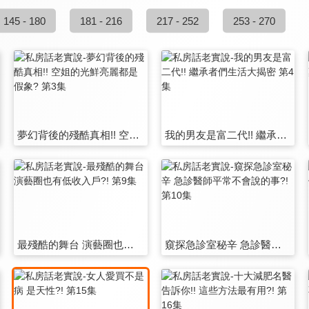
145 - 180
181 - 216
217 - 252
253 - 270
夢幻背後的殘酷真相!! 空姐的光鮮亮麗都是假象? 第3集
我的男友是富二代!! 繼承者們生活大揭密 第4集
最殘酷的舞台 演藝圈也有低收入戶?! 第9集
窺探急診室秘辛 急診醫師平常不會說的事?! 第10集