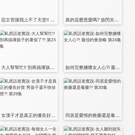
惡主管讓我上不了天堂!! 每天逼我到抓狂 第17集
真的這麼恩愛嗎? 放閃夫妻假面大揭穿 第18集
大人幫幫忙!! 別再搞壞孩子的暑假了?! 第23集
如何完整擄獲女人心?! 最佳約會攻略 第24集
女漢子才是真正的優良好貨 男孩子還不快珍惜?! 第29集
同居是愛情的救藥還是毒藥?! 第30集