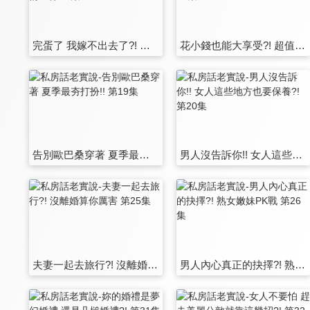
完蛋了 我嫁不出去了?! 等待愛情不如創造愛情?! 第13集
花小錢也能大享受?! 超值私房景點報你知 第14集
告別歐巴桑穿著 夏季最夯打扮!! 第19集
男人沒告訴你!! 女人這些地方也要保養?! 第20集
夫妻一起去旅行?! 沒離婚算你厲害 第25集
男人內心真正的抉擇?! 熟女嫩妹PK戰 第26集