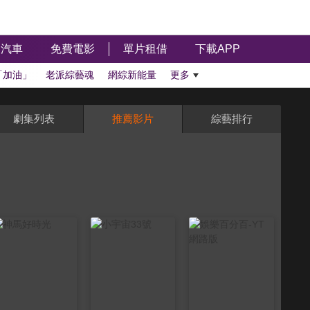
汽車
免費電影
單片租借
下載APP
「加油」
老派綜藝魂
網綜新能量
更多
劇集列表
推薦影片
綜藝排行