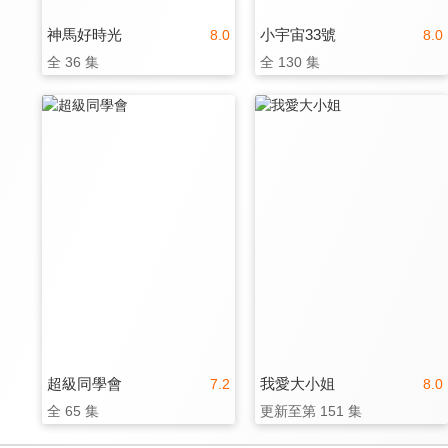
神馬好時光
小宇宙33號
8.0
8.0
全 36 集
全 130 集
超級同學會
我愛大小姐
7.2
8.0
全 65 集
更新至第 151 集