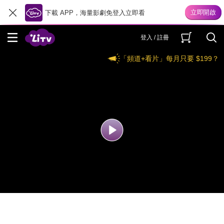
下載 APP，海量影劇免登入立即看
登入 / 註冊
「頻道+看片」每月只要 $199？