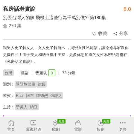
私房話老實說
8.0
別丟台灣人的臉 飛機上這些行為千萬別做?! 第180集
全 270 集
收藏
分享
讓男人更了解女人，女人更了解自己 ，揭密女性私房話，讓療癒專家教你
更愛自己！由于美人和納豆攜手主持，更多你想知道的女性私密話題都在
《私房話老實說》。
台灣
國語
普遍級
72 分鐘
類別：
談話性節目
綜藝
來賓：
Paul
阿布
陳德烈
張靜之
主持：
于美人
納豆
收回
首頁
電視頻道
戲劇
電影
短劇
更多