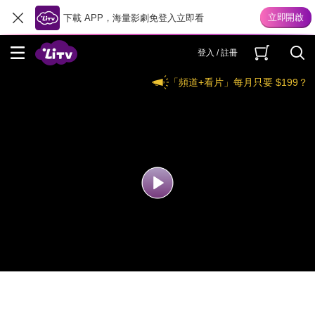
下載 APP，海量影劇免登入立即看
登入 / 註冊
「頻道+看片」每月只要 $199？