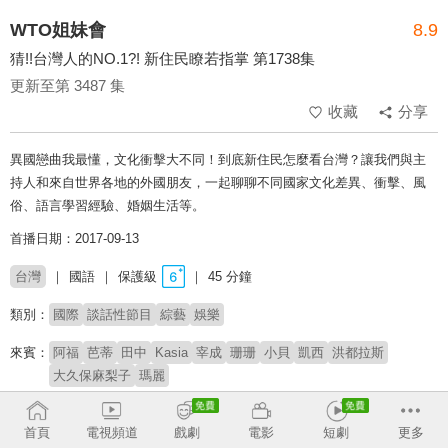
WTO姐妹會
8.9
猜!!台灣人的NO.1?! 新住民瞭若指掌 第1738集
更新至第 3487 集
收藏
分享
異國戀曲我最懂，文化衝擊大不同！到底新住民怎麼看台灣？讓我們與主
持人和來自世界各地的外國朋友，一起聊聊不同國家文化差異、衝擊、風
俗、語言學習經驗、婚姻生活等。
首播日期：2017-09-13
台灣
國語
保護級
45 分鐘
類別：
國際
談話性節目
綜藝
娛樂
來賓：
阿福
芭蒂
田中
Kasia
宰成
珊珊
小貝
凱西
洪都拉斯
大久保麻梨子
瑪麗
主持：
莎莎
首頁
電視頻道
戲劇
電影
短劇
更多